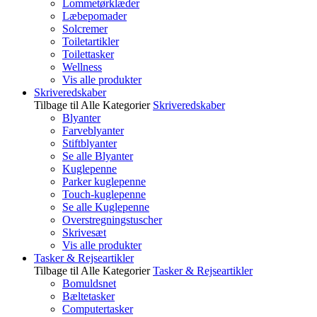
Lommetørklæder
Læbepomader
Solcremer
Toiletartikler
Toilettasker
Wellness
Vis alle produkter
Skriveredskaber
Tilbage til Alle Kategorier
Skriveredskaber
Blyanter
Farveblyanter
Stiftblyanter
Se alle Blyanter
Kuglepenne
Parker kuglepenne
Touch-kuglepenne
Se alle Kuglepenne
Overstregningstuscher
Skrivesæt
Vis alle produkter
Tasker & Rejseartikler
Tilbage til Alle Kategorier
Tasker & Rejseartikler
Bomuldsnet
Bæltetasker
Computertasker