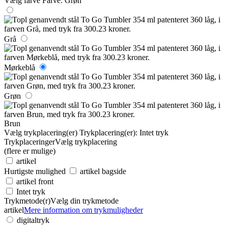
Vælg farve
Farve:
Grøn
Grå
Mørkeblå
Grøn
Brun
Vælg trykplacering(er)
Trykplacering(er):
Intet tryk
Trykplaceringer
Vælg trykplacering
(flere er mulige)
artikel
Hurtigste mulighed
artikel bagside
artikel front
Intet tryk
Trykmetode(r)
Vælg din trykmetode
artikel
Mere information om trykmuligheder
digitaltryk