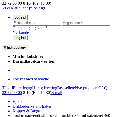
32 72 00 00
8-16 (Fre. 15.30)
Vi er klar til at hjælpe dig!
Log ind
Glemt adgangskode?
Ny kunde
Log ind
0
Indkøbskurv
Min indkøbskurv
Din indkøbskurv er tom
Fortsæt med at handle
Tilbud
Bæredygtig
Hurtig levering
Bestsellere
Nye produkter
FAQ
32 72 00 00
8-16 (Fre. 15.30)
E-mail
Hjem
Drikkedunke & Flasker
Kopper & Bægre
Topl genanvendt stål To Go Tumbler 354 ml patenteret 360