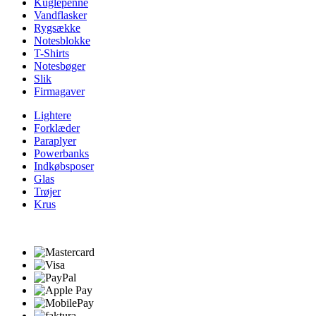
Kuglepenne
Vandflasker
Rygsække
Notesblokke
T-Shirts
Notesbøger
Slik
Firmagaver
Lightere
Forklæder
Paraplyer
Powerbanks
Indkøbsposer
Glas
Trøjer
Krus