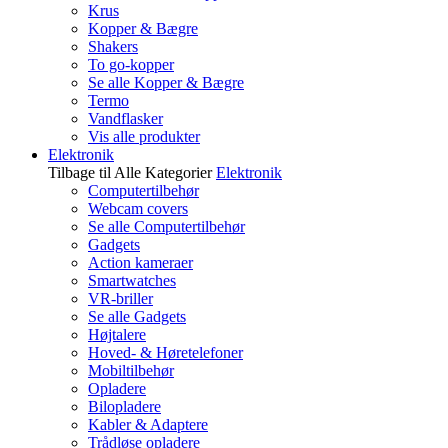
Krus
Kopper & Bægre
Shakers
To go-kopper
Se alle Kopper & Bægre
Termo
Vandflasker
Vis alle produkter
Elektronik
Tilbage til Alle Kategorier
Elektronik
Computertilbehør
Webcam covers
Se alle Computertilbehør
Gadgets
Action kameraer
Smartwatches
VR-briller
Se alle Gadgets
Højtalere
Hoved- & Høretelefoner
Mobiltilbehør
Opladere
Bilopladere
Kabler & Adaptere
Trådløse opladere