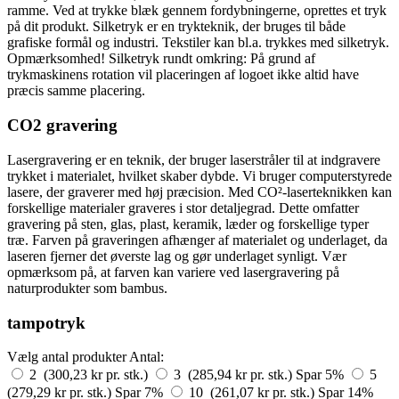
ramme. Ved at trykke blæk gennem fordybningerne, oprettes et tryk
på dit produkt. Silketryk er en trykteknik, der bruges til både
grafiske formål og industri. Tekstiler kan bl.a. trykkes med silketryk.
Opmærksomhed! Silketryk rundt omkring: På grund af
trykmaskinens rotation vil placeringen af logoet ikke altid have
præcis samme placering.
CO2 gravering
Lasergravering er en teknik, der bruger laserstråler til at indgravere
trykket i materialet, hvilket skaber dybde. Vi bruger computerstyrede
lasere, der graverer med høj præcision. Med CO²-laserteknikken kan
forskellige materialer graveres i stor detaljegrad. Dette omfatter
gravering på sten, glas, plast, keramik, læder og forskellige typer
træ. Farven på graveringen afhænger af materialet og underlaget, da
laseren fjerner det øverste lag og gør underlaget synligt. Vær
opmærksom på, at farven kan variere ved lasergravering på
naturprodukter som bambus.
tampotryk
Vælg antal produkter
Antal:
2 (300,23 kr pr. stk.)
3 (285,94 kr pr. stk.)
Spar 5%
5
(279,29 kr pr. stk.)
Spar 7%
10 (261,07 kr pr. stk.)
Spar 14%