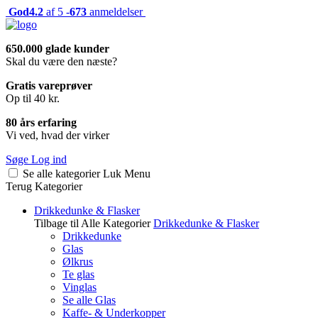
God
4.2
af 5 -
673
anmeldelser
650.000 glade kunder
Skal du være den næste?
Gratis vareprøver
Op til 40 kr.
80 års erfaring
Vi ved, hvad der virker
Søge
Log ind
Se alle kategorier
Luk
Menu
Terug
Kategorier
Drikkedunke & Flasker
Tilbage til Alle Kategorier
Drikkedunke & Flasker
Drikkedunke
Glas
Ølkrus
Te glas
Vinglas
Se alle Glas
Kaffe- & Underkopper