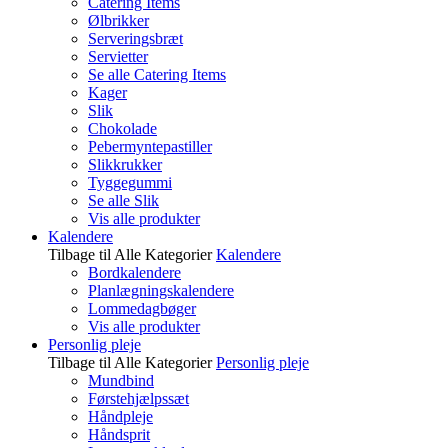
Catering Items
Ølbrikker
Serveringsbræt
Servietter
Se alle Catering Items
Kager
Slik
Chokolade
Pebermyntepastiller
Slikkrukker
Tyggegummi
Se alle Slik
Vis alle produkter
Kalendere
Tilbage til Alle Kategorier
Kalendere
Bordkalendere
Planlægningskalendere
Lommedagbøger
Vis alle produkter
Personlig pleje
Tilbage til Alle Kategorier
Personlig pleje
Mundbind
Førstehjælpssæt
Håndpleje
Håndsprit