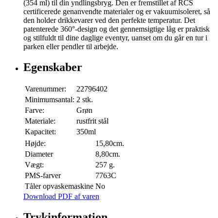
(354 ml) til din yndlingsbryg. Den er fremstillet af RCS
certificerede genanvendte materialer og er vakuumisoleret, så
den holder drikkevarer ved den perfekte temperatur. Det
patenterede 360°-design og det gennemsigtige låg er praktisk
og stilfuldt til dine daglige eventyr, uanset om du går en tur i
parken eller pendler til arbejde.
Egenskaber
Varenummer:
22796402
Minimumsantal:
2 stk.
Farve:
Grøn
Materiale:
rustfrit stål
Kapacitet:
350ml
Højde:
15,80cm.
Diameter
8,80cm.
Vægt:
257 g.
PMS-farver
7763C
Tåler opvaskemaskine
No
Download PDF af varen
Trykinformation