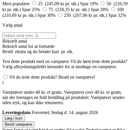
Mest populære
25 (245,09 kr pr. stk.)
Spar 19%
50 (226,59
kr pr. stk.)
Spar 25%
75 (218,35 kr pr. stk.)
Spar 28%
100
(210,69 kr pr. stk.)
Spar 30%
250 (207,06 kr pr. stk.)
Spar 32%
Vælg antal
Bekræft antal
Bekræft antal for at fortsætte
Bestil
ekstra og du betaler kun
pr. stk.
Test dette produkt med en vareprøve
Vil du først teste dette produkt?
Vælg afkrydsningsfeltet herunder for at modtage en vareprøve.
Vil du teste dette produkt? Bestil en vareprøve!
i
Vareprøver under 40 kr. er gratis. Vareprøver over 40 kr. er gratis,
når der foretages en fuld bestilling på produktet. Vareprøver sendes
uden tryk, og kan ikke returneres.
Leveringsdato
Forventet; fredag d. 14. august 2026
Læg i kurv
Bestil vareprøve
Ingen farve er valgt
Antal er endnu ikke valgt
Trykplacering er ikke