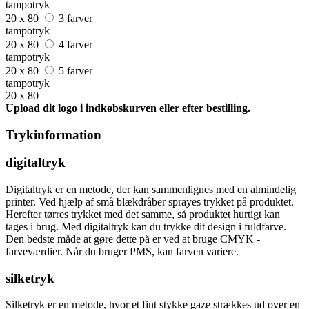
tampotryk
20 x 80
3 farver
tampotryk
20 x 80
4 farver
tampotryk
20 x 80
5 farver
tampotryk
20 x 80
Upload dit logo i indkøbskurven eller efter bestilling.
Trykinformation
digitaltryk
Digitaltryk er en metode, der kan sammenlignes med en almindelig
printer. Ved hjælp af små blækdråber sprayes trykket på produktet.
Herefter tørres trykket med det samme, så produktet hurtigt kan
tages i brug. Med digitaltryk kan du trykke dit design i fuldfarve.
Den bedste måde at gøre dette på er ved at bruge CMYK -
farveværdier. Når du bruger PMS, kan farven variere.
silketryk
Silketryk er en metode, hvor et fint stykke gaze strækkes ud over en