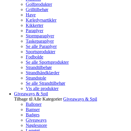
Golfprodukter
Grilltilbehør
Have
Kæledyrsartikler
Kikkerter
Paraplyer
Stormparaplyer
Taskeparaplyer
Se alle Paraplyer
Sportsprodukter
Fodbolde
Se alle Sportsprodukter
Strandtilbehør
Strandhåndklæder
Strandstole
Se alle Strandtilbehør
Vis alle produkter
Giveaways & Spil
Tilbage til Alle Kategorier
Giveaways & Spil
Balloner
Bamser
Badges
Giveaways
Nøglesnore
Legetøj