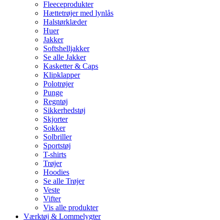
Fleeceprodukter
Hættetrøjer med lynlås
Halstørklæder
Huer
Jakker
Softshelljakker
Se alle Jakker
Kasketter & Caps
Klipklapper
Polotrøjer
Punge
Regntøj
Sikkerhedstøj
Skjorter
Sokker
Solbriller
Sportstøj
T-shirts
Trøjer
Hoodies
Se alle Trøjer
Veste
Vifter
Vis alle produkter
Værktøj & Lommelygter