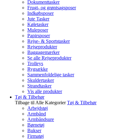
Dokumenttasker
Frugt- og grøntsagsposer
Indkøbsposer
Jute Tasker
Køletasker
Muleposer
Papirsposer
Rejse- & Sportstasker
Rejseprodukter
Baggagemærker
Se alle Rejseprodukter
Trolleys
Rygsække
Sammenfoldelige tasker
Skuldertasker
Strandtasker
Vis alle produkter
Tøj & Tilbehør
Tilbage til Alle Kategorier
Tøj & Tilbehør
Arbejdstøj
Armbånd
Armbåndsure
Børnetøj
Bukser
Firmatøj