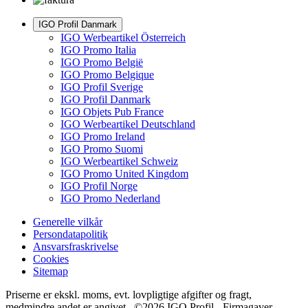
IGO Profil Danmark
IGO Werbeartikel Österreich
IGO Promo Italia
IGO Promo België
IGO Promo Belgique
IGO Profil Sverige
IGO Profil Danmark
IGO Objets Pub France
IGO Werbeartikel Deutschland
IGO Promo Ireland
IGO Promo Suomi
IGO Werbeartikel Schweiz
IGO Promo United Kingdom
IGO Profil Norge
IGO Promo Nederland
Generelle vilkår
Persondatapolitik
Ansvarsfraskrivelse
Cookies
Sitemap
Priserne er ekskl. moms, evt. lovpligtige afgifter og fragt,
medmindre andet er angivet. ©2026 IGO Profil - Firmagaver,