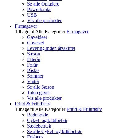
Se alle Opladere
Powerbanks
USB
Vis alle produkter
Firmagaver
Tilbage til Alle Kategorier
Firmagaver
Gaveideer
Gavesæt
Levering inden årsskiftet
Sæson
Efterår
Forår
Påske
Sommer
Vinter
Se alle Sæson
Takkegaver
Vis alle produkter
Fritid & Friluftsliv
Tilbage til Alle Kategorier
Fritid & Friluftsliv
Badebolde
Cykel- og biltilbehør
Sædebetræk
Se alle Cykel- og biltilbehør
Frisbees