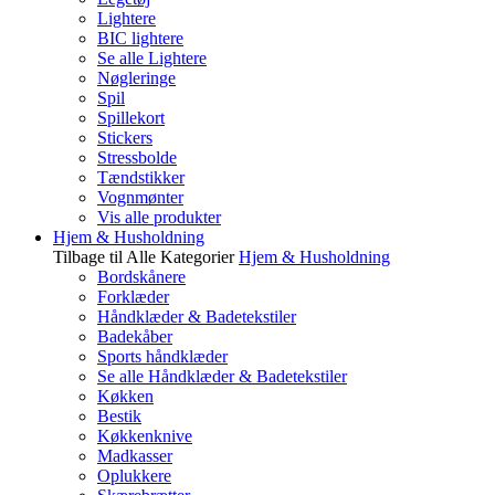
Lightere
BIC lightere
Se alle Lightere
Nøgleringe
Spil
Spillekort
Stickers
Stressbolde
Tændstikker
Vognmønter
Vis alle produkter
Hjem & Husholdning
Tilbage til Alle Kategorier
Hjem & Husholdning
Bordskånere
Forklæder
Håndklæder & Badetekstiler
Badekåber
Sports håndklæder
Se alle Håndklæder & Badetekstiler
Køkken
Bestik
Køkkenknive
Madkasser
Oplukkere