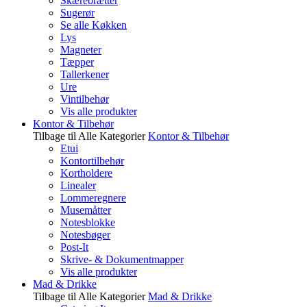
Skærebrætter
Sugerør
Se alle Køkken
Lys
Magneter
Tæpper
Tallerkener
Ure
Vintilbehør
Vis alle produkter
Kontor & Tilbehør
Tilbage til Alle Kategorier
Kontor & Tilbehør
Etui
Kontortilbehør
Kortholdere
Linealer
Lommeregnere
Musemåtter
Notesblokke
Notesbøger
Post-It
Skrive- & Dokumentmapper
Vis alle produkter
Mad & Drikke
Tilbage til Alle Kategorier
Mad & Drikke