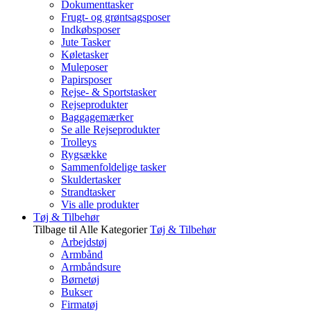
Dokumenttasker
Frugt- og grøntsagsposer
Indkøbsposer
Jute Tasker
Køletasker
Muleposer
Papirsposer
Rejse- & Sportstasker
Rejseprodukter
Baggagemærker
Se alle Rejseprodukter
Trolleys
Rygsække
Sammenfoldelige tasker
Skuldertasker
Strandtasker
Vis alle produkter
Tøj & Tilbehør
Tilbage til Alle Kategorier
Tøj & Tilbehør
Arbejdstøj
Armbånd
Armbåndsure
Børnetøj
Bukser
Firmatøj