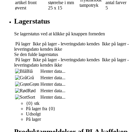
artikel front
størrelse i mm
antal farver
tampotryk
øverst
25 x 15
5
Lagerstatus
Se lagerstatus ved at klikke på knappen forneden
På lager
Ikke på lager - leveringsdato kendes
Ikke på lager -
leveringsdato kendes ikke
Se den fulde lagerstatus
På lager
Ikke på lager - leveringsdato kendes
Ikke på lager -
leveringsdato kendes ikke
Blå
Henter data...
Grå
Henter data...
Grøn
Henter data...
Rød
Henter data...
Sort
Henter data...
{0} stk
På lager fra {0}
Udsolgt
På lager
Produktanmeldelser af PLA kaffekop