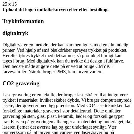
25 x 15
Upload dit logo i indkøbskurven eller efter bestilling.
Trykinformation
digitaltryk
Digitaltryk er en metode, der kan sammenlignes med en almindelig
printer. Ved hjælp af små blækdråber sprayes trykket på produktet.
Herefter tørres trykket med det samme, så produktet hurtigt kan
tages i brug. Med digitaltryk kan du trykke dit design i fuldfarve.
Den bedste måde at gøre dette på er ved at bruge CMYK -
farveværdier. Når du bruger PMS, kan farven variere.
CO2 gravering
Lasergravering er en teknik, der bruger laserstråler til at indgravere
trykket i materialet, hvilket skaber dybde. Vi bruger computerstyrede
lasere, der graverer med høj præcision. Med CO²-laserteknikken kan
forskellige materialer graveres i stor detaljegrad. Dette omfatter
gravering på sten, glas, plast, keramik, læder og forskellige typer
træ. Farven på graveringen afhænger af materialet og underlaget, da
laseren fjerner det øverste lag og gør underlaget synligt. Vær
opmærksom på, at farven kan variere ved lasergravering på