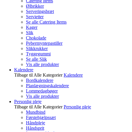
Catering Items
Ølbrikker
Serveringsbræt
Servietter
Se alle Catering Items
Kager
Slik
Chokolade
Pebermyntepastiller
Slikkrukker
Tyggegummi
Se alle Slik
Vis alle produkter
Kalendere
Tilbage til Alle Kategorier
Kalendere
Bordkalendere
Planlægningskalendere
Lommedagbøger
Vis alle produkter
Personlig pleje
Tilbage til Alle Kategorier
Personlig pleje
Mundbind
Førstehjælpssæt
Håndpleje
Håndsprit