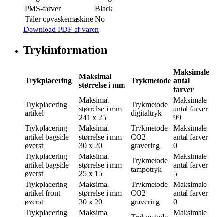
PMS-farver
Black
Tåler opvaskemaskine
No
Download PDF af varen
Trykinformation
Maksimale
Maksimal
Trykplacering
Trykmetode
antal
størrelse i mm
farver
Maksimal
Maksimale
Trykplacering
Trykmetode
størrelse i mm
antal farver
artikel
digitaltryk
241 x 25
99
Trykplacering
Maksimal
Trykmetode
Maksimale
artikel bagside
størrelse i mm
CO2
antal farver
øverst
30 x 20
gravering
0
Trykplacering
Maksimal
Maksimale
Trykmetode
artikel bagside
størrelse i mm
antal farver
tampotryk
øverst
25 x 15
5
Trykplacering
Maksimal
Trykmetode
Maksimale
artikel front
størrelse i mm
CO2
antal farver
øverst
30 x 20
gravering
0
Trykplacering
Maksimal
Maksimale
Trykmetode