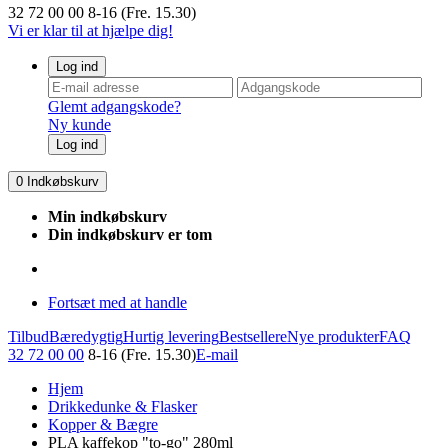
32 72 00 00
8-16 (Fre. 15.30)
Vi er klar til at hjælpe dig!
Log ind
Glemt adgangskode?
Ny kunde
Log ind
0
Indkøbskurv
Min indkøbskurv
Din indkøbskurv er tom
Fortsæt med at handle
Tilbud
Bæredygtig
Hurtig levering
Bestsellere
Nye produkter
FAQ
32 72 00 00
8-16 (Fre. 15.30)
E-mail
Hjem
Drikkedunke & Flasker
Kopper & Bægre
PLA kaffekop "to-go" 280ml