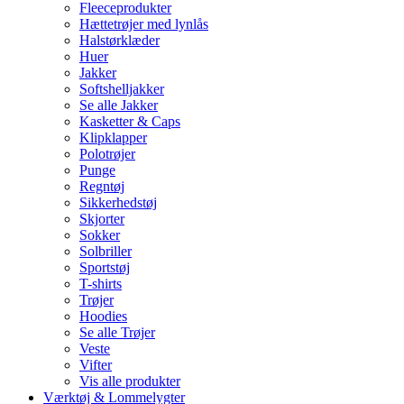
Fleeceprodukter
Hættetrøjer med lynlås
Halstørklæder
Huer
Jakker
Softshelljakker
Se alle Jakker
Kasketter & Caps
Klipklapper
Polotrøjer
Punge
Regntøj
Sikkerhedstøj
Skjorter
Sokker
Solbriller
Sportstøj
T-shirts
Trøjer
Hoodies
Se alle Trøjer
Veste
Vifter
Vis alle produkter
Værktøj & Lommelygter