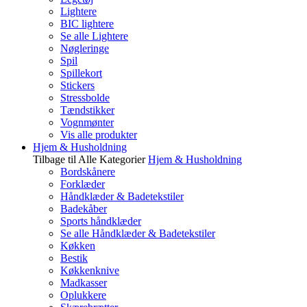
Lightere
BIC lightere
Se alle Lightere
Nøgleringe
Spil
Spillekort
Stickers
Stressbolde
Tændstikker
Vognmønter
Vis alle produkter
Hjem & Husholdning
Tilbage til Alle Kategorier
Hjem & Husholdning
Bordskånere
Forklæder
Håndklæder & Badetekstiler
Badekåber
Sports håndklæder
Se alle Håndklæder & Badetekstiler
Køkken
Bestik
Køkkenknive
Madkasser
Oplukkere