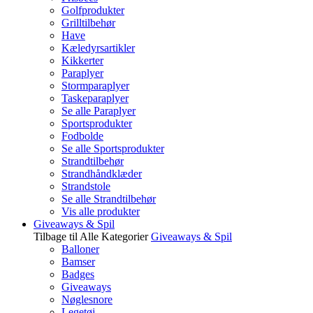
Golfprodukter
Grilltilbehør
Have
Kæledyrsartikler
Kikkerter
Paraplyer
Stormparaplyer
Taskeparaplyer
Se alle Paraplyer
Sportsprodukter
Fodbolde
Se alle Sportsprodukter
Strandtilbehør
Strandhåndklæder
Strandstole
Se alle Strandtilbehør
Vis alle produkter
Giveaways & Spil
Tilbage til Alle Kategorier
Giveaways & Spil
Balloner
Bamser
Badges
Giveaways
Nøglesnore
Legetøj