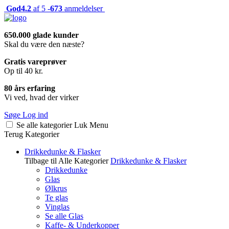
God
4.2
af 5 -
673
anmeldelser
650.000 glade kunder
Skal du være den næste?
Gratis vareprøver
Op til 40 kr.
80 års erfaring
Vi ved, hvad der virker
Søge
Log ind
Se alle kategorier
Luk
Menu
Terug
Kategorier
Drikkedunke & Flasker
Tilbage til Alle Kategorier
Drikkedunke & Flasker
Drikkedunke
Glas
Ølkrus
Te glas
Vinglas
Se alle Glas
Kaffe- & Underkopper