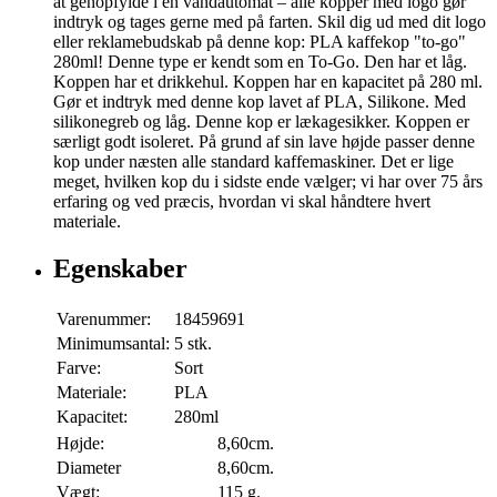
at genopfylde i en vandautomat – alle kopper med logo gør
indtryk og tages gerne med på farten. Skil dig ud med dit logo
eller reklamebudskab på denne kop: PLA kaffekop "to-go"
280ml! Denne type er kendt som en To-Go. Den har et låg.
Koppen har et drikkehul. Koppen har en kapacitet på 280 ml.
Gør et indtryk med denne kop lavet af PLA, Silikone. Med
silikonegreb og låg. Denne kop er lækagesikker. Koppen er
særligt godt isoleret. På grund af sin lave højde passer denne
kop under næsten alle standard kaffemaskiner. Det er lige
meget, hvilken kop du i sidste ende vælger; vi har over 75 års
erfaring og ved præcis, hvordan vi skal håndtere hvert
materiale.
Egenskaber
Varenummer:
18459691
Minimumsantal:
5 stk.
Farve:
Sort
Materiale:
PLA
Kapacitet:
280ml
Højde:
8,60cm.
Diameter
8,60cm.
Vægt:
115 g.