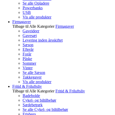
Se alle Opladere
Powerbanks
USB
Vis alle produkter
Firmagaver
Tilbage til Alle Kategorier
Firmagaver
Gaveideer
Gavesæt
Levering inden årsskiftet
Sæson
Efterår
Forår
Påske
Sommer
Vinter
Se alle Sæson
Takkegaver
Vis alle produkter
Fritid & Friluftsliv
Tilbage til Alle Kategorier
Fritid & Friluftsliv
Badebolde
Cykel- og biltilbehør
Sædebetræk
Se alle Cykel- og biltilbehør
Frisbees