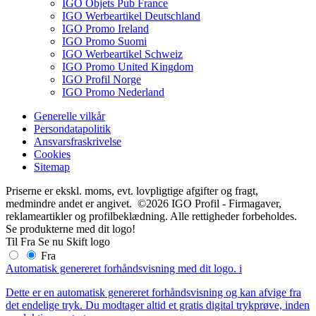
IGO Objets Pub France
IGO Werbeartikel Deutschland
IGO Promo Ireland
IGO Promo Suomi
IGO Werbeartikel Schweiz
IGO Promo United Kingdom
IGO Profil Norge
IGO Promo Nederland
Generelle vilkår
Persondatapolitik
Ansvarsfraskrivelse
Cookies
Sitemap
Priserne er ekskl. moms, evt. lovpligtige afgifter og fragt,
medmindre andet er angivet. ©2026 IGO Profil - Firmagaver,
reklameartikler og profilbeklædning. Alle rettigheder forbeholdes.
Se produkterne med dit logo!
Til
Fra
Se nu
Skift logo
Fra
Automatisk genereret forhåndsvisning med dit logo.
i
Dette er en automatisk genereret forhåndsvisning og kan afvige fra
det endelige tryk. Du modtager altid et gratis digital trykprøve, inden