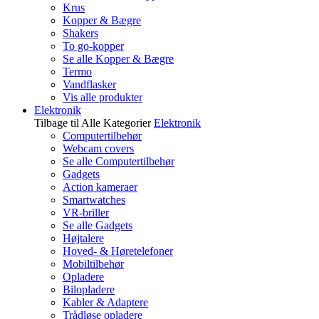
Krus
Kopper & Bægre
Shakers
To go-kopper
Se alle Kopper & Bægre
Termo
Vandflasker
Vis alle produkter
Elektronik
Tilbage til Alle Kategorier
Elektronik
Computertilbehør
Webcam covers
Se alle Computertilbehør
Gadgets
Action kameraer
Smartwatches
VR-briller
Se alle Gadgets
Højtalere
Hoved- & Høretelefoner
Mobiltilbehør
Opladere
Bilopladere
Kabler & Adaptere
Trådløse opladere