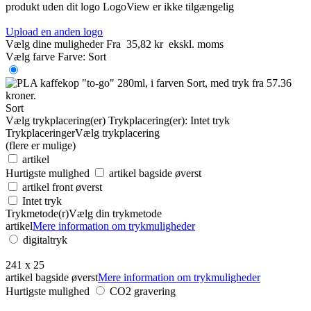
produkt uden dit logo
LogoView er ikke tilgængelig
Upload en anden logo
Vælg dine muligheder
Fra
35,82 kr
ekskl. moms
Vælg farve
Farve:
Sort
Sort
Vælg trykplacering(er)
Trykplacering(er):
Intet tryk
Trykplaceringer
Vælg trykplacering
(flere er mulige)
artikel
Hurtigste mulighed
artikel bagside øverst
artikel front øverst
Intet tryk
Trykmetode(r)
Vælg din trykmetode
artikel
Mere information om trykmuligheder
digitaltryk
241 x 25
artikel bagside øverst
Mere information om trykmuligheder
Hurtigste mulighed
CO2 gravering