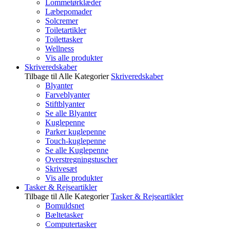
Lommetørklæder
Læbepomader
Solcremer
Toiletartikler
Toilettasker
Wellness
Vis alle produkter
Skriveredskaber
Tilbage til Alle Kategorier
Skriveredskaber
Blyanter
Farveblyanter
Stiftblyanter
Se alle Blyanter
Kuglepenne
Parker kuglepenne
Touch-kuglepenne
Se alle Kuglepenne
Overstregningstuscher
Skrivesæt
Vis alle produkter
Tasker & Rejseartikler
Tilbage til Alle Kategorier
Tasker & Rejseartikler
Bomuldsnet
Bæltetasker
Computertasker