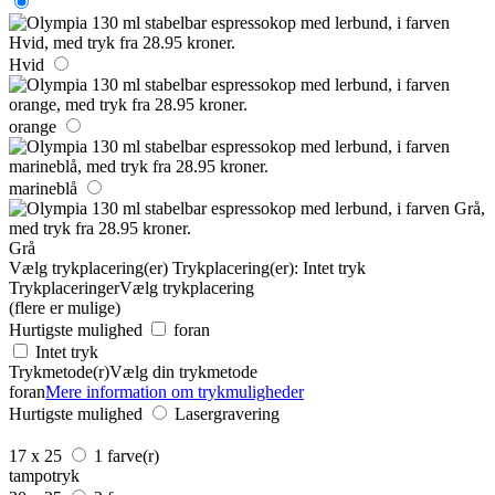
Hvid
orange
marineblå
Grå
Vælg trykplacering(er)
Trykplacering(er):
Intet tryk
Trykplaceringer
Vælg trykplacering
(flere er mulige)
Hurtigste mulighed
foran
Intet tryk
Trykmetode(r)
Vælg din trykmetode
foran
Mere information om trykmuligheder
Hurtigste mulighed
Lasergravering
17 x 25
1 farve(r)
tampotryk