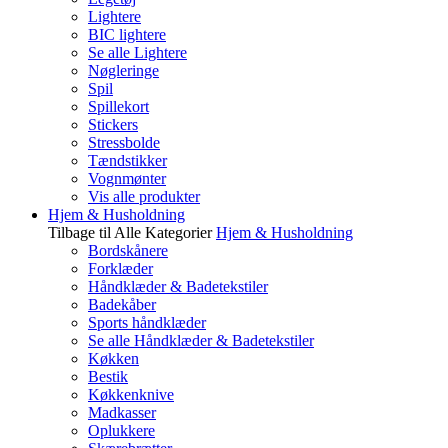
Lightere
BIC lightere
Se alle Lightere
Nøgleringe
Spil
Spillekort
Stickers
Stressbolde
Tændstikker
Vognmønter
Vis alle produkter
Hjem & Husholdning
Tilbage til Alle Kategorier
Hjem & Husholdning
Bordskånere
Forklæder
Håndklæder & Badetekstiler
Badekåber
Sports håndklæder
Se alle Håndklæder & Badetekstiler
Køkken
Bestik
Køkkenknive
Madkasser
Oplukkere