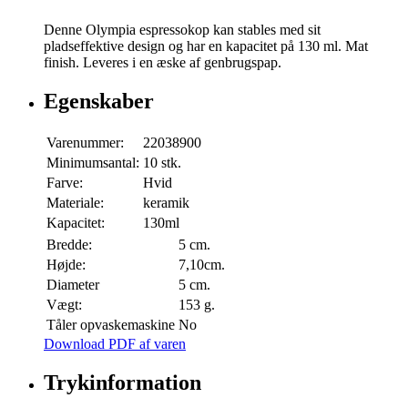
Denne Olympia espressokop kan stables med sit
pladseffektive design og har en kapacitet på 130 ml. Mat
finish. Leveres i en æske af genbrugspap.
Egenskaber
Varenummer:
22038900
Minimumsantal:
10 stk.
Farve:
Hvid
Materiale:
keramik
Kapacitet:
130ml
Bredde:
5 cm.
Højde:
7,10cm.
Diameter
5 cm.
Vægt:
153 g.
Tåler opvaskemaskine
No
Download PDF af varen
Trykinformation