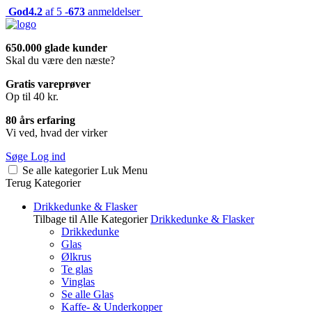
God
4.2
af 5 -
673
anmeldelser
650.000 glade kunder
Skal du være den næste?
Gratis vareprøver
Op til 40 kr.
80 års erfaring
Vi ved, hvad der virker
Søge
Log ind
Se alle kategorier
Luk
Menu
Terug
Kategorier
Drikkedunke & Flasker
Tilbage til Alle Kategorier
Drikkedunke & Flasker
Drikkedunke
Glas
Ølkrus
Te glas
Vinglas
Se alle Glas
Kaffe- & Underkopper