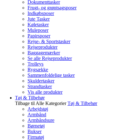
Dokumenttasker
Frugt- og grøntsagsposer
Indkøbsposer
Jute Tasker
Køletasker
Muleposer
Papirsposer
Rejse- & Sportstasker
Rejseprodukter
Baggagemærker
Se alle Rejseprodukter
Trolleys
Rygsække
Sammenfoldelige tasker
Skuldertasker
Strandtasker
Vis alle produkter
Tøj & Tilbehør
Tilbage til Alle Kategorier
Tøj & Tilbehør
Arbejdstøj
Armbånd
Armbåndsure
Børnetøj
Bukser
Firmatøj