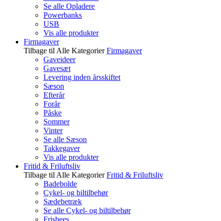
Se alle Opladere
Powerbanks
USB
Vis alle produkter
Firmagaver
Tilbage til Alle Kategorier
Firmagaver
Gaveideer
Gavesæt
Levering inden årsskiftet
Sæson
Efterår
Forår
Påske
Sommer
Vinter
Se alle Sæson
Takkegaver
Vis alle produkter
Fritid & Friluftsliv
Tilbage til Alle Kategorier
Fritid & Friluftsliv
Badebolde
Cykel- og biltilbehør
Sædebetræk
Se alle Cykel- og biltilbehør
Frisbees