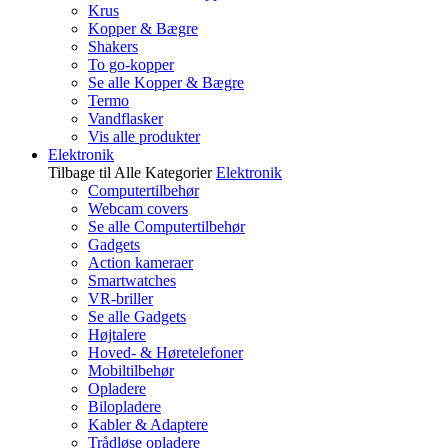
Krus
Kopper & Bægre
Shakers
To go-kopper
Se alle Kopper & Bægre
Termo
Vandflasker
Vis alle produkter
Elektronik
Tilbage til Alle Kategorier
Elektronik
Computertilbehør
Webcam covers
Se alle Computertilbehør
Gadgets
Action kameraer
Smartwatches
VR-briller
Se alle Gadgets
Højtalere
Hoved- & Høretelefoner
Mobiltilbehør
Opladere
Bilopladere
Kabler & Adaptere
Trådløse opladere