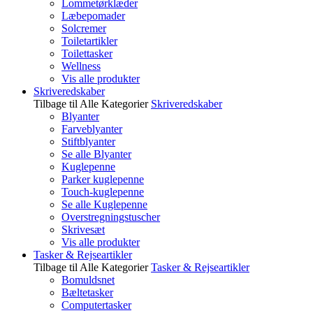
Lommetørklæder
Læbepomader
Solcremer
Toiletartikler
Toilettasker
Wellness
Vis alle produkter
Skriveredskaber
Tilbage til Alle Kategorier
Skriveredskaber
Blyanter
Farveblyanter
Stiftblyanter
Se alle Blyanter
Kuglepenne
Parker kuglepenne
Touch-kuglepenne
Se alle Kuglepenne
Overstregningstuscher
Skrivesæt
Vis alle produkter
Tasker & Rejseartikler
Tilbage til Alle Kategorier
Tasker & Rejseartikler
Bomuldsnet
Bæltetasker
Computertasker