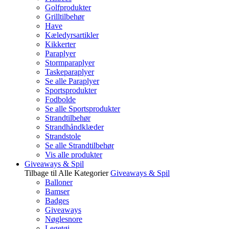
Golfprodukter
Grilltilbehør
Have
Kæledyrsartikler
Kikkerter
Paraplyer
Stormparaplyer
Taskeparaplyer
Se alle Paraplyer
Sportsprodukter
Fodbolde
Se alle Sportsprodukter
Strandtilbehør
Strandhåndklæder
Strandstole
Se alle Strandtilbehør
Vis alle produkter
Giveaways & Spil
Tilbage til Alle Kategorier
Giveaways & Spil
Balloner
Bamser
Badges
Giveaways
Nøglesnore
Legetøj