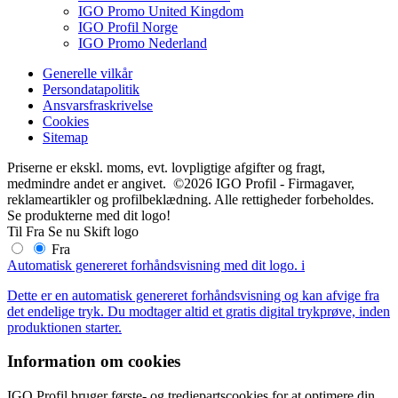
IGO Promo United Kingdom
IGO Profil Norge
IGO Promo Nederland
Generelle vilkår
Persondatapolitik
Ansvarsfraskrivelse
Cookies
Sitemap
Priserne er ekskl. moms, evt. lovpligtige afgifter og fragt,
medmindre andet er angivet. ©2026 IGO Profil - Firmagaver,
reklameartikler og profilbeklædning. Alle rettigheder forbeholdes.
Se produkterne med dit logo!
Til
Fra
Se nu
Skift logo
Fra
Automatisk genereret forhåndsvisning med dit logo.
i
Dette er en automatisk genereret forhåndsvisning og kan afvige fra
det endelige tryk. Du modtager altid et gratis digital trykprøve, inden
produktionen starter.
Information om cookies
IGO Profil bruger første- og tredjepartscookies for at optimere din