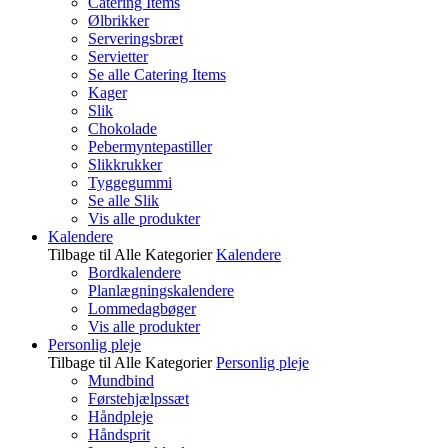
Catering Items
Ølbrikker
Serveringsbræt
Servietter
Se alle Catering Items
Kager
Slik
Chokolade
Pebermyntepastiller
Slikkrukker
Tyggegummi
Se alle Slik
Vis alle produkter
Kalendere
Tilbage til Alle Kategorier
Kalendere
Bordkalendere
Planlægningskalendere
Lommedagbøger
Vis alle produkter
Personlig pleje
Tilbage til Alle Kategorier
Personlig pleje
Mundbind
Førstehjælpssæt
Håndpleje
Håndsprit