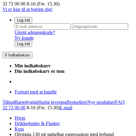
32 72 00 00
8-16 (Fre. 15.30)
Vi er klar til at hjælpe dig!
Log ind
Glemt adgangskode?
Ny kunde
Log ind
0
Indkøbskurv
Min indkøbskurv
Din indkøbskurv er tom
Fortsæt med at handle
Tilbud
Bæredygtig
Hurtig levering
Bestsellere
Nye produkter
FAQ
32 72 00 00
8-16 (Fre. 15.30)
E-mail
Hjem
Drikkedunke & Flasker
Krus
Olympia 130 ml stabelbar espressokop med lerbund