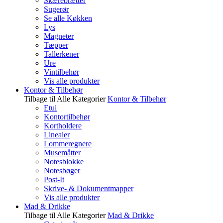
Skærebrætter
Sugerør
Se alle Køkken
Lys
Magneter
Tæpper
Tallerkener
Ure
Vintilbehør
Vis alle produkter
Kontor & Tilbehør
Tilbage til Alle Kategorier
Kontor & Tilbehør
Etui
Kontortilbehør
Kortholdere
Linealer
Lommeregnere
Musemåtter
Notesblokke
Notesbøger
Post-It
Skrive- & Dokumentmapper
Vis alle produkter
Mad & Drikke
Tilbage til Alle Kategorier
Mad & Drikke