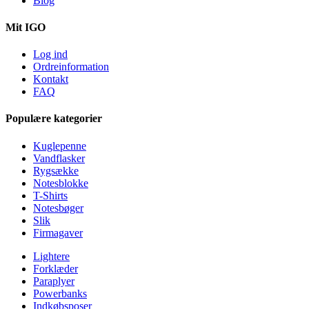
Blog
Mit IGO
Log ind
Ordreinformation
Kontakt
FAQ
Populære kategorier
Kuglepenne
Vandflasker
Rygsække
Notesblokke
T-Shirts
Notesbøger
Slik
Firmagaver
Lightere
Forklæder
Paraplyer
Powerbanks
Indkøbsposer