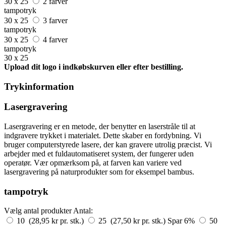
30 x 25
2 farver
tampotryk
30 x 25
3 farver
tampotryk
30 x 25
4 farver
tampotryk
30 x 25
Upload dit logo i indkøbskurven eller efter bestilling.
Trykinformation
Lasergravering
Lasergravering er en metode, der benytter en laserstråle til at
indgravere trykket i materialet. Dette skaber en fordybning. Vi
bruger computerstyrede lasere, der kan gravere utrolig præcist. Vi
arbejder med et fuldautomatiseret system, der fungerer uden
operatør. Vær opmærksom på, at farven kan variere ved
lasergravering på naturprodukter som for eksempel bambus.
tampotryk
Vælg antal produkter
Antal:
10 (28,95 kr pr. stk.)
25 (27,50 kr pr. stk.)
Spar 6%
50