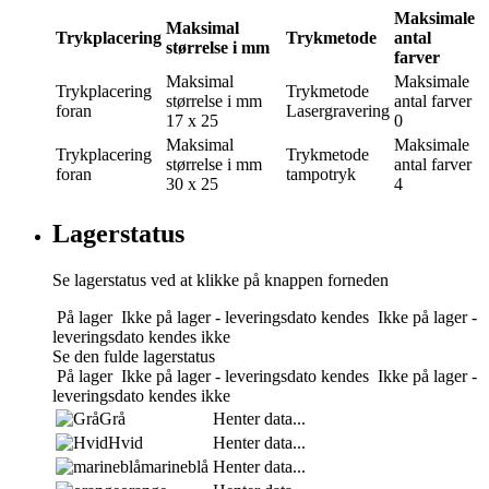
Maksimale
Maksimal
Trykplacering
Trykmetode
antal
størrelse i mm
farver
Maksimal
Maksimale
Trykplacering
Trykmetode
størrelse i mm
antal farver
foran
Lasergravering
17 x 25
0
Maksimal
Maksimale
Trykplacering
Trykmetode
størrelse i mm
antal farver
foran
tampotryk
30 x 25
4
Lagerstatus
Se lagerstatus ved at klikke på knappen forneden
På lager
Ikke på lager - leveringsdato kendes
Ikke på lager -
leveringsdato kendes ikke
Se den fulde lagerstatus
På lager
Ikke på lager - leveringsdato kendes
Ikke på lager -
leveringsdato kendes ikke
Grå
Henter data...
Hvid
Henter data...
marineblå
Henter data...