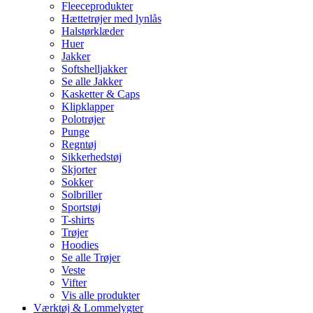
Fleeceprodukter
Hættetrøjer med lynlås
Halstørklæder
Huer
Jakker
Softshelljakker
Se alle Jakker
Kasketter & Caps
Klipklapper
Polotrøjer
Punge
Regntøj
Sikkerhedstøj
Skjorter
Sokker
Solbriller
Sportstøj
T-shirts
Trøjer
Hoodies
Se alle Trøjer
Veste
Vifter
Vis alle produkter
Værktøj & Lommelygter