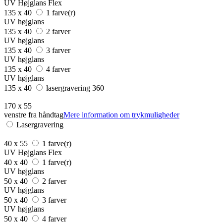
UV Højglans Flex
135 x 40
1 farve(r)
UV højglans
135 x 40
2 farver
UV højglans
135 x 40
3 farver
UV højglans
135 x 40
4 farver
UV højglans
135 x 40
lasergravering 360
170 x 55
venstre fra håndtag
Mere information om trykmuligheder
Lasergravering
40 x 55
1 farve(r)
UV Højglans Flex
40 x 40
1 farve(r)
UV højglans
50 x 40
2 farver
UV højglans
50 x 40
3 farver
UV højglans
50 x 40
4 farver