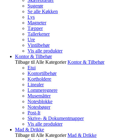
Skærebrætter
Sugerør
Se alle Køkken
Lys
Magneter
Tæpper
Tallerkener
Ure
Vintilbehør
Vis alle produkter
Kontor & Tilbehør
Tilbage til Alle Kategorier
Kontor & Tilbehør
Etui
Kontortilbehør
Kortholdere
Linealer
Lommeregnere
Musemåtter
Notesblokke
Notesbøger
Post-It
Skrive- & Dokumentmapper
Vis alle produkter
Mad & Drikke
Tilbage til Alle Kategorier
Mad & Drikke