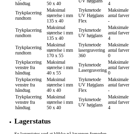
UV højglans
håndtag
50 x 40
4
Maksimal
Trykmetode
Maksimale
Trykplacering
størrelse i mm
UV Højglans
antal farver
rundtom
135 x 40
Flex
-
Maksimal
Maksimale
Trykplacering
Trykmetode
størrelse i mm
antal farver
rundtom
UV højglans
135 x 40
4
Maksimal
Trykmetode
Maksimale
Trykplacering
størrelse i mm
lasergravering
antal farver
rundtom
170 x 55
360
0
Trykplacering
Maksimal
Maksimale
Trykmetode
venstre fra
størrelse i mm
antal farver
Lasergravering
håndtag
40 x 55
0
Trykplacering
Maksimal
Trykmetode
Maksimale
venstre fra
størrelse i mm
UV Højglans
antal farver
håndtag
40 x 40
Flex
-
Trykplacering
Maksimal
Maksimale
Trykmetode
venstre fra
størrelse i mm
antal farver
UV højglans
håndtag
50 x 40
4
Lagerstatus
Se lagerstatus ved at klikke på knappen forneden