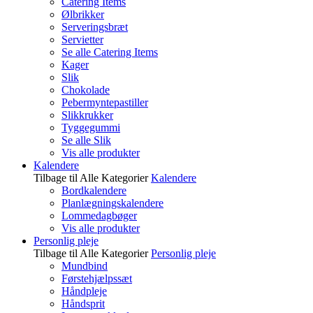
Catering Items
Ølbrikker
Serveringsbræt
Servietter
Se alle Catering Items
Kager
Slik
Chokolade
Pebermyntepastiller
Slikkrukker
Tyggegummi
Se alle Slik
Vis alle produkter
Kalendere
Tilbage til Alle Kategorier
Kalendere
Bordkalendere
Planlægningskalendere
Lommedagbøger
Vis alle produkter
Personlig pleje
Tilbage til Alle Kategorier
Personlig pleje
Mundbind
Førstehjælpssæt
Håndpleje
Håndsprit