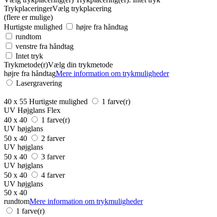
Trykplaceringer
Vælg trykplacering
(flere er mulige)
Hurtigste mulighed
højre fra håndtag
rundtom
venstre fra håndtag
Intet tryk
Trykmetode(r)
Vælg din trykmetode
højre fra håndtag
Mere information om trykmuligheder
Lasergravering
40 x 55
Hurtigste mulighed
1 farve(r)
UV Højglans Flex
40 x 40
1 farve(r)
UV højglans
50 x 40
2 farver
UV højglans
50 x 40
3 farver
UV højglans
50 x 40
4 farver
UV højglans
50 x 40
rundtom
Mere information om trykmuligheder
1 farve(r)