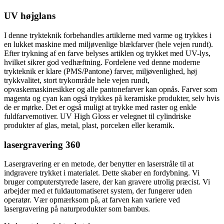
UV højglans
I denne trykteknik forbehandles artiklerne med varme og trykkes i
en lukket maskine med miljøvenlige blækfarver (hele vejen rundt).
Efter trykning af en farve belyses artiklen og trykket med UV-lys,
hvilket sikrer god vedhæftning. Fordelene ved denne moderne
trykteknik er klare (PMS/Pantone) farver, miljøvenlighed, høj
trykkvalitet, stort trykområde hele vejen rundt,
opvaskemaskinesikker og alle pantonefarver kan opnås. Farver som
magenta og cyan kan også trykkes på keramiske produkter, selv hvis
de er mørke. Det er også muligt at trykke med raster og enkle
fuldfarvemotiver. UV High Gloss er velegnet til cylindriske
produkter af glas, metal, plast, porcelæn eller keramik.
lasergravering 360
Lasergravering er en metode, der benytter en laserstråle til at
indgravere trykket i materialet. Dette skaber en fordybning. Vi
bruger computerstyrede lasere, der kan gravere utrolig præcist. Vi
arbejder med et fuldautomatiseret system, der fungerer uden
operatør. Vær opmærksom på, at farven kan variere ved
lasergravering på naturprodukter som bambus.