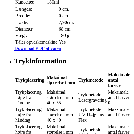
Kapacitet:
180ml
Længde:
0 cm.
Bredde:
0 cm.
Højde:
7,90cm.
Diameter
68 cm.
Vægt:
180 g.
Tåler opvaskemaskine
Yes
Download PDF af varen
Trykinformation
Maksimale
Maksimal
Trykplacering
Trykmetode
antal
størrelse i mm
farver
Trykplacering
Maksimal
Maksimale
Trykmetode
højre fra
størrelse i mm
antal farver
Lasergravering
håndtag
40 x 55
0
Trykplacering
Maksimal
Trykmetode
Maksimale
højre fra
størrelse i mm
UV Højglans
antal farver
håndtag
40 x 40
Flex
-
Trykplacering
Maksimal
Maksimale
Trykmetode
højre fra
størrelse i mm
antal farver