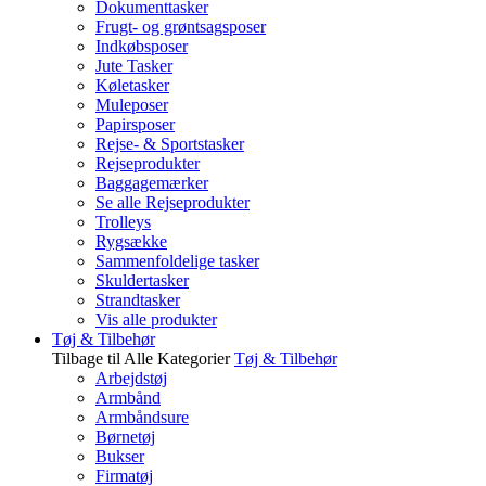
Dokumenttasker
Frugt- og grøntsagsposer
Indkøbsposer
Jute Tasker
Køletasker
Muleposer
Papirsposer
Rejse- & Sportstasker
Rejseprodukter
Baggagemærker
Se alle Rejseprodukter
Trolleys
Rygsække
Sammenfoldelige tasker
Skuldertasker
Strandtasker
Vis alle produkter
Tøj & Tilbehør
Tilbage til Alle Kategorier
Tøj & Tilbehør
Arbejdstøj
Armbånd
Armbåndsure
Børnetøj
Bukser
Firmatøj