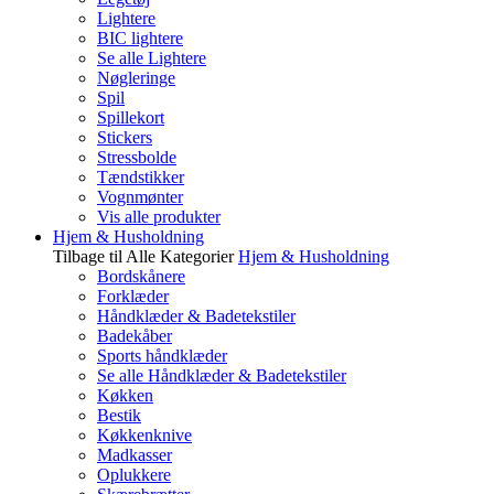
Lightere
BIC lightere
Se alle Lightere
Nøgleringe
Spil
Spillekort
Stickers
Stressbolde
Tændstikker
Vognmønter
Vis alle produkter
Hjem & Husholdning
Tilbage til Alle Kategorier
Hjem & Husholdning
Bordskånere
Forklæder
Håndklæder & Badetekstiler
Badekåber
Sports håndklæder
Se alle Håndklæder & Badetekstiler
Køkken
Bestik
Køkkenknive
Madkasser
Oplukkere