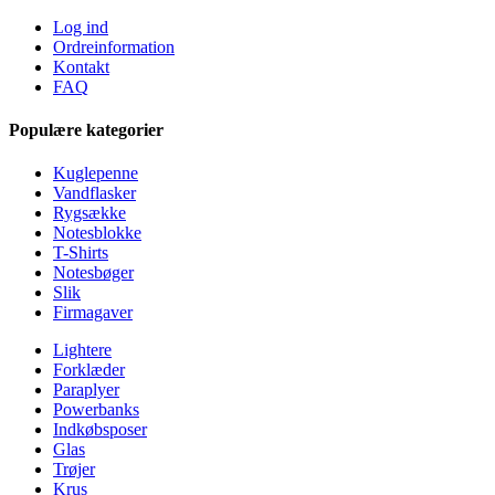
Log ind
Ordreinformation
Kontakt
FAQ
Populære kategorier
Kuglepenne
Vandflasker
Rygsække
Notesblokke
T-Shirts
Notesbøger
Slik
Firmagaver
Lightere
Forklæder
Paraplyer
Powerbanks
Indkøbsposer
Glas
Trøjer
Krus