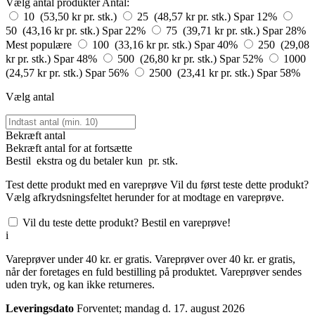
Vælg antal produkter
Antal:
10 (53,50 kr pr. stk.)
25 (48,57 kr pr. stk.)
Spar 12%
50 (43,16 kr pr. stk.)
Spar 22%
75 (39,71 kr pr. stk.)
Spar 28%
Mest populære
100 (33,16 kr pr. stk.)
Spar 40%
250 (29,08
kr pr. stk.)
Spar 48%
500 (26,80 kr pr. stk.)
Spar 52%
1000
(24,57 kr pr. stk.)
Spar 56%
2500 (23,41 kr pr. stk.)
Spar 58%
Vælg antal
Bekræft antal
Bekræft antal for at fortsætte
Bestil
ekstra og du betaler kun
pr. stk.
Test dette produkt med en vareprøve
Vil du først teste dette produkt?
Vælg afkrydsningsfeltet herunder for at modtage en vareprøve.
Vil du teste dette produkt? Bestil en vareprøve!
i
Vareprøver under 40 kr. er gratis. Vareprøver over 40 kr. er gratis,
når der foretages en fuld bestilling på produktet. Vareprøver sendes
uden tryk, og kan ikke returneres.
Leveringsdato
Forventet; mandag d. 17. august 2026