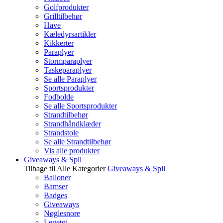
Golfprodukter
Grilltilbehør
Have
Kæledyrsartikler
Kikkerter
Paraplyer
Stormparaplyer
Taskeparaplyer
Se alle Paraplyer
Sportsprodukter
Fodbolde
Se alle Sportsprodukter
Strandtilbehør
Strandhåndklæder
Strandstole
Se alle Strandtilbehør
Vis alle produkter
Giveaways & Spil
Tilbage til Alle Kategorier
Giveaways & Spil
Balloner
Bamser
Badges
Giveaways
Nøglesnore
Legetøj