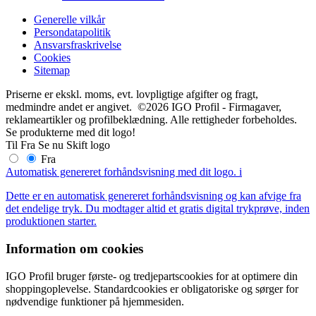
Generelle vilkår
Persondatapolitik
Ansvarsfraskrivelse
Cookies
Sitemap
Priserne er ekskl. moms, evt. lovpligtige afgifter og fragt,
medmindre andet er angivet. ©2026 IGO Profil - Firmagaver,
reklameartikler og profilbeklædning. Alle rettigheder forbeholdes.
Se produkterne med dit logo!
Til
Fra
Se nu
Skift logo
Fra
Automatisk genereret forhåndsvisning med dit logo.
i
Dette er en automatisk genereret forhåndsvisning og kan afvige fra
det endelige tryk. Du modtager altid et gratis digital trykprøve, inden
produktionen starter.
Information om cookies
IGO Profil bruger første- og tredjepartscookies for at optimere din
shoppingoplevelse. Standardcookies er obligatoriske og sørger for
nødvendige funktioner på hjemmesiden.