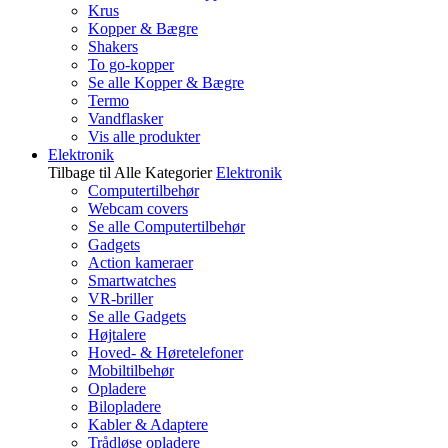
Krus
Kopper & Bægre
Shakers
To go-kopper
Se alle Kopper & Bægre
Termo
Vandflasker
Vis alle produkter
Elektronik
Tilbage til Alle Kategorier
Elektronik
Computertilbehør
Webcam covers
Se alle Computertilbehør
Gadgets
Action kameraer
Smartwatches
VR-briller
Se alle Gadgets
Højtalere
Hoved- & Høretelefoner
Mobiltilbehør
Opladere
Bilopladere
Kabler & Adaptere
Trådløse opladere