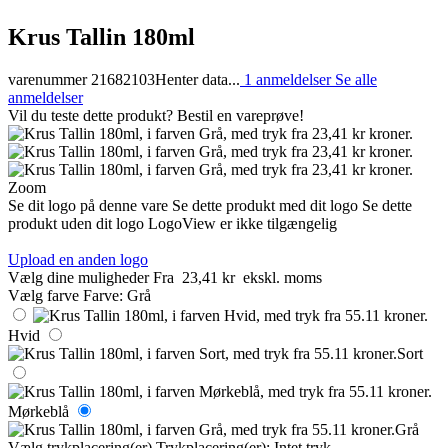
Krus Tallin 180ml
varenummer 21682103
Henter data...
1 anmeldelser
Se alle
anmeldelser
Vil du teste dette produkt? Bestil en vareprøve!
Zoom
Se dit logo på denne vare
Se dette produkt med dit logo
Se dette
produkt uden dit logo
LogoView er ikke tilgængelig
Upload en anden logo
Vælg dine muligheder
Fra
23,41 kr
ekskl. moms
Vælg farve
Farve:
Grå
Hvid
Sort
Mørkeblå
Grå
Vælg trykplacering(er)
Trykplacering(er):
Intet tryk