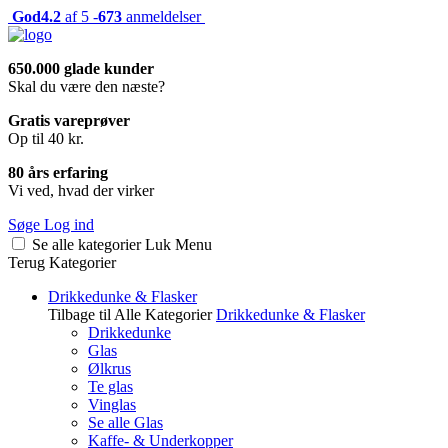
God
4.2
af 5 -
673
anmeldelser
650.000 glade kunder
Skal du være den næste?
Gratis vareprøver
Op til 40 kr.
80 års erfaring
Vi ved, hvad der virker
Søge
Log ind
Se alle kategorier
Luk
Menu
Terug
Kategorier
Drikkedunke & Flasker
Tilbage til Alle Kategorier
Drikkedunke & Flasker
Drikkedunke
Glas
Ølkrus
Te glas
Vinglas
Se alle Glas
Kaffe- & Underkopper