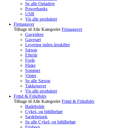
Se alle Opladere
Powerbanks
USB
Vis alle produkter
Firmagaver
Tilbage til Alle Kategorier
Firmagaver
Gaveideer
Gavesæt
Levering inden årsskiftet
Sæson
Efterår
Forår
Påske
Sommer
Vinter
Se alle Sæson
Takkegaver
Vis alle produkter
Fritid & Friluftsliv
Tilbage til Alle Kategorier
Fritid & Friluftsliv
Badebolde
Cykel- og biltilbehør
Sædebetræk
Se alle Cykel- og biltilbehør
Frisbees