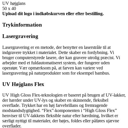
UV højglans
50 x 40
Upload dit logo i indkøbskurven eller efter bestilling.
Trykinformation
Lasergravering
Lasergravering er en metode, der benytter en laserstråle til at
indgravere trykket i materialet. Dette skaber en fordybning. Vi
bruger computerstyrede lasere, der kan gravere utrolig præcist. Vi
arbejder med et fuldautomatiseret system, der fungerer uden
operatør. Vær opmærksom på, at farven kan variere ved
lasergravering på naturprodukter som for eksempel bambus.
UV Højglans Flex
UV High Gloss Flex-teknologien er baseret på brugen af UV-lakker,
der hærder under UV-lys og skaber en skinnende, fleksibel
overflade. Trykket har en høj farvebrillans og fremragende
modstandsdygtighed. “Flex”-komponenten i “High Gloss Flex”
henviser til UV-lakkens fleksible natur efter hærdning, hvilket er
særligt nyttigt til materialer, der bøjes, foldes eller påføres ujævne
overflader.