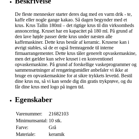
Beskrivelse
De fleste mennesker starter deres dag med en varm drik - te,
kaffe eller nogle gange kakao. Så dagen begynder med et
krus. Krus Tallin 180ml – det rigtige krus til din virksomheds
annoncering. Kruset har en kapacitet på 180 ml. På grund af
den lave højde passer dette krus under næsten alle
kaffemaskiner. Dette krus består af keramic. Krusene kan i
øvrigt stables, så de er også fremragende til interne
firmaarrangementer. Dette krus tåler generelt opvaskemaskine,
men det gælder kun selve kruset i en konventionel
opvaskemaskine. På grund af forskellige vaskeprogrammer og
sammensætninger af rengøringsmidler anbefaler vi ikke at
bruge en opvaskemaskine for at sikre trykkets levetid. Bestil
dine krus nu, så vi kan sende dig din gratis trykprøve, og du
får dine krus med logo på ingen tid.
Egenskaber
Varenummer:
21682103
Minimumsantal:
10 stk.
Farve:
Grå
Materiale:
keramik