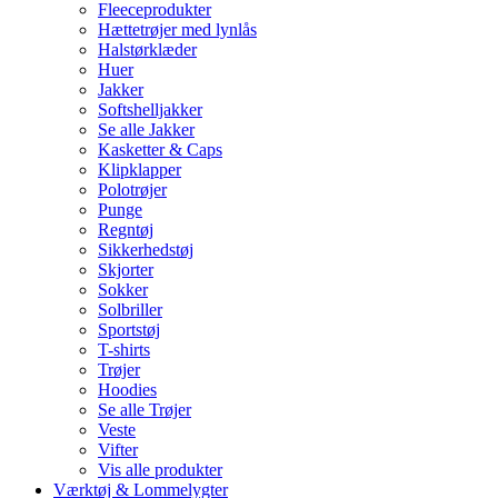
Fleeceprodukter
Hættetrøjer med lynlås
Halstørklæder
Huer
Jakker
Softshelljakker
Se alle Jakker
Kasketter & Caps
Klipklapper
Polotrøjer
Punge
Regntøj
Sikkerhedstøj
Skjorter
Sokker
Solbriller
Sportstøj
T-shirts
Trøjer
Hoodies
Se alle Trøjer
Veste
Vifter
Vis alle produkter
Værktøj & Lommelygter