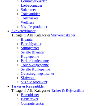
Lommetørklæder
Læbepomader
Solcremer
Toiletartikler
Toilettasker
Wellness
Vis alle produkter
Skriveredskaber
Tilbage til Alle Kategorier
Skriveredskaber
Blyanter
Farveblyanter
Stiftblyanter
Se alle Blyanter
Kuglepenne
Parker kuglepenne
Touch-kuglepenne
Se alle Kuglepenne
Overstregningstuscher
Skrivesæt
Vis alle produkter
Tasker & Rejseartikler
Tilbage til Alle Kategorier
Tasker & Rejseartikler
Bomuldsnet
Bæltetasker
Computertasker