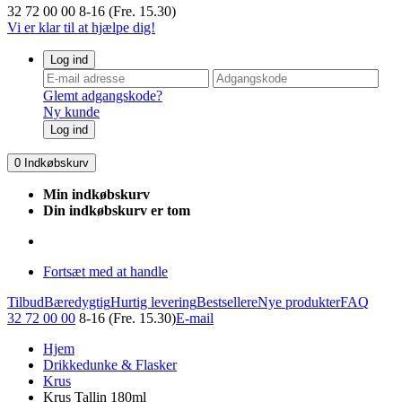
32 72 00 00
8-16 (Fre. 15.30)
Vi er klar til at hjælpe dig!
Log ind
Glemt adgangskode?
Ny kunde
Log ind
0
Indkøbskurv
Min indkøbskurv
Din indkøbskurv er tom
Fortsæt med at handle
Tilbud
Bæredygtig
Hurtig levering
Bestsellere
Nye produkter
FAQ
32 72 00 00
8-16 (Fre. 15.30)
E-mail
Hjem
Drikkedunke & Flasker
Krus
Krus Tallin 180ml