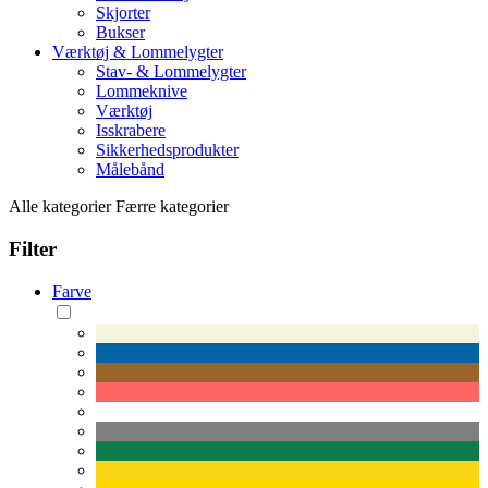
Skjorter
Bukser
Værktøj & Lommelygter
Stav- & Lommelygter
Lommeknive
Værktøj
Isskrabere
Sikkerhedsprodukter
Målebånd
Alle kategorier
Færre kategorier
Filter
Farve