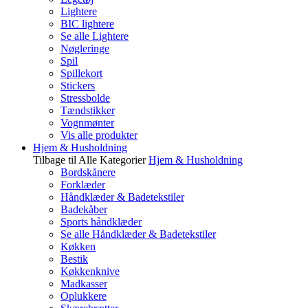
Lightere
BIC lightere
Se alle Lightere
Nøgleringe
Spil
Spillekort
Stickers
Stressbolde
Tændstikker
Vognmønter
Vis alle produkter
Hjem & Husholdning
Tilbage til Alle Kategorier
Hjem & Husholdning
Bordskånere
Forklæder
Håndklæder & Badetekstiler
Badekåber
Sports håndklæder
Se alle Håndklæder & Badetekstiler
Køkken
Bestik
Køkkenknive
Madkasser
Oplukkere