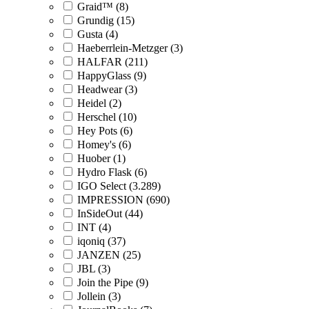
Graid™ (8)
Grundig (15)
Gusta (4)
Haeberrlein-Metzger (3)
HALFAR (211)
HappyGlass (9)
Headwear (3)
Heidel (2)
Herschel (10)
Hey Pots (6)
Homey's (6)
Huober (1)
Hydro Flask (6)
IGO Select (3.289)
IMPRESSION (690)
InSideOut (44)
INT (4)
iqoniq (37)
JANZEN (25)
JBL (3)
Join the Pipe (9)
Jollein (3)