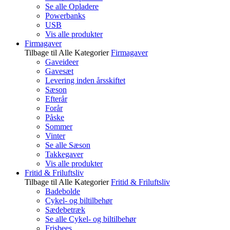
Se alle Opladere
Powerbanks
USB
Vis alle produkter
Firmagaver
Tilbage til Alle Kategorier
Firmagaver
Gaveideer
Gavesæt
Levering inden årsskiftet
Sæson
Efterår
Forår
Påske
Sommer
Vinter
Se alle Sæson
Takkegaver
Vis alle produkter
Fritid & Friluftsliv
Tilbage til Alle Kategorier
Fritid & Friluftsliv
Badebolde
Cykel- og biltilbehør
Sædebetræk
Se alle Cykel- og biltilbehør
Frisbees