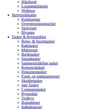
Håndsprit
Lommetørklæder
Wellness
Skriveredskaber
Kuglepenne
Overstregningstuscher
Skrivesæt
Blyanter
Tasker & Rejseartikler
Rejse- & Sportstasker
Køletasker
Muleposer
Bæltetasker
Strandtasker
Sammenfoldelige tasker
Rejseprodukter
Dokumenttasker
Frugt- og grøntsagsposer
Skuldertasker
Jute Tasker
Computertasker
Rygsække
Trolleys
Bomuldsnet
Indkøbsposer