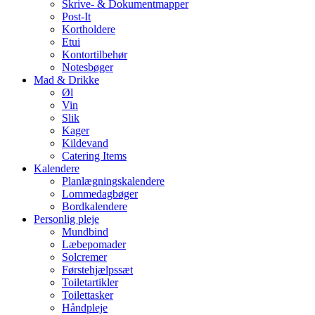
Skrive- & Dokumentmapper
Post-It
Kortholdere
Etui
Kontortilbehør
Notesbøger
Mad & Drikke
Øl
Vin
Slik
Kager
Kildevand
Catering Items
Kalendere
Planlægningskalendere
Lommedagbøger
Bordkalendere
Personlig pleje
Mundbind
Læbepomader
Solcremer
Førstehjælpssæt
Toiletartikler
Toilettasker
Håndpleje