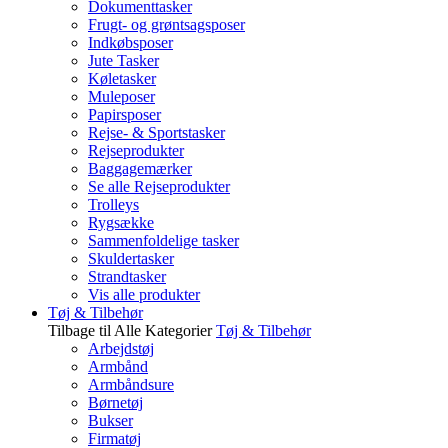
Dokumenttasker
Frugt- og grøntsagsposer
Indkøbsposer
Jute Tasker
Køletasker
Muleposer
Papirsposer
Rejse- & Sportstasker
Rejseprodukter
Baggagemærker
Se alle Rejseprodukter
Trolleys
Rygsække
Sammenfoldelige tasker
Skuldertasker
Strandtasker
Vis alle produkter
Tøj & Tilbehør
Tilbage til Alle Kategorier
Tøj & Tilbehør
Arbejdstøj
Armbånd
Armbåndsure
Børnetøj
Bukser
Firmatøj