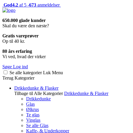
God
4.2
af 5 -
673
anmeldelser
650.000 glade kunder
Skal du være den næste?
Gratis vareprøver
Op til 40 kr.
80 års erfaring
Vi ved, hvad der virker
Søge
Log ind
Se alle kategorier
Luk
Menu
Terug
Kategorier
Drikkedunke & Flasker
Tilbage til Alle Kategorier
Drikkedunke & Flasker
Drikkedunke
Glas
Ølkrus
Te glas
Vinglas
Se alle Glas
Kaffe- & Underkopper