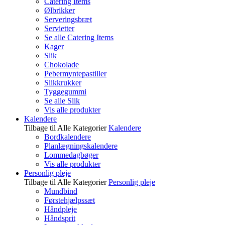
Catering Items
Ølbrikker
Serveringsbræt
Servietter
Se alle Catering Items
Kager
Slik
Chokolade
Pebermyntepastiller
Slikkrukker
Tyggegummi
Se alle Slik
Vis alle produkter
Kalendere
Tilbage til Alle Kategorier
Kalendere
Bordkalendere
Planlægningskalendere
Lommedagbøger
Vis alle produkter
Personlig pleje
Tilbage til Alle Kategorier
Personlig pleje
Mundbind
Førstehjælpssæt
Håndpleje
Håndsprit