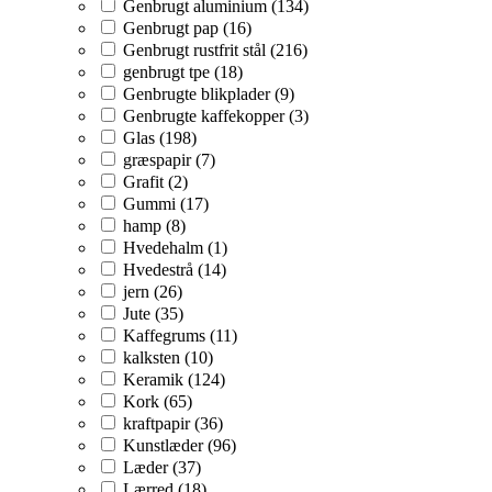
Genbrugt aluminium (134)
Genbrugt pap (16)
Genbrugt rustfrit stål (216)
genbrugt tpe (18)
Genbrugte blikplader (9)
Genbrugte kaffekopper (3)
Glas (198)
græspapir (7)
Grafit (2)
Gummi (17)
hamp (8)
Hvedehalm (1)
Hvedestrå (14)
jern (26)
Jute (35)
Kaffegrums (11)
kalksten (10)
Keramik (124)
Kork (65)
kraftpapir (36)
Kunstlæder (96)
Læder (37)
Lærred (18)