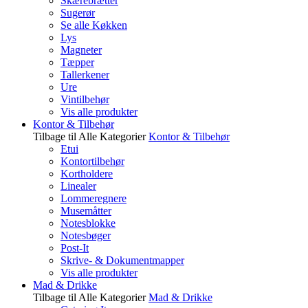
Skærebrætter
Sugerør
Se alle Køkken
Lys
Magneter
Tæpper
Tallerkener
Ure
Vintilbehør
Vis alle produkter
Kontor & Tilbehør
Tilbage til Alle Kategorier
Kontor & Tilbehør
Etui
Kontortilbehør
Kortholdere
Linealer
Lommeregnere
Musemåtter
Notesblokke
Notesbøger
Post-It
Skrive- & Dokumentmapper
Vis alle produkter
Mad & Drikke
Tilbage til Alle Kategorier
Mad & Drikke