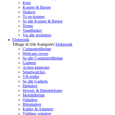
Krus
Kopper & Bægre
Shakers
To go-kopper
Se alle Kopper & Bægre
Termo
Vandflasker
Vis alle produkter
Elektronik
Tilbage til Alle Kategorier
Elektronik
Computertilbehør
Webcam covers
Se alle Computertilbehør
Gadgets
Action kameraer
Smartwatches
VR-briller
Se alle Gadgets
Højtalere
Hoved- & Høretelefoner
Mobiltilbehør
Opladere
Bilopladere
Kabler & Adaptere
Trådløse opladere