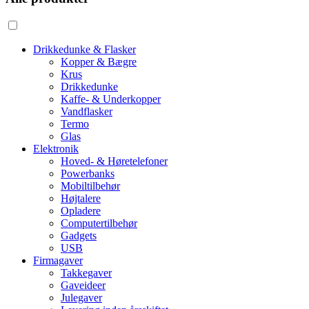
Drikkedunke & Flasker
Kopper & Bægre
Krus
Drikkedunke
Kaffe- & Underkopper
Vandflasker
Termo
Glas
Elektronik
Hoved- & Høretelefoner
Powerbanks
Mobiltilbehør
Højtalere
Opladere
Computertilbehør
Gadgets
USB
Firmagaver
Takkegaver
Gaveideer
Julegaver