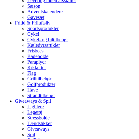
Levering inden årsskiftet
Sæson
Adventskalendere
Gavesæt
Fritid & Friluftsliv
Sportsprodukter
Cykel
Cykel- og biltilbehør
Kæledyrsartikler
Frisbees
Badebolde
Paraplyer
Kikkerter
Flag
Grilltilbehør
Golfprodukter
Have
Strandtilbehør
Giveaways & Spil
Lightere
Legetøj
Stressbolde
Tændstikker
Giveaways
Spil