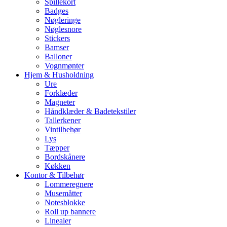
Spillekort
Badges
Nøgleringe
Nøglesnore
Stickers
Bamser
Balloner
Vognmønter
Hjem & Husholdning
Ure
Forklæder
Magneter
Håndklæder & Badetekstiler
Tallerkener
Vintilbehør
Lys
Tæpper
Bordskånere
Køkken
Kontor & Tilbehør
Lommeregnere
Musemåtter
Notesblokke
Roll up bannere
Linealer