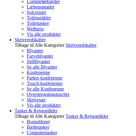
Lommetørklæder
Læbepomader
Solcremer
Toiletartikler
Toilettasker
Wellness
Vis alle produkter
Skriveredskaber
Tilbage til Alle Kategorier
Skriveredskaber
Blyanter
Farveblyanter
Stiftblyanter
Se alle Blyanter
Kuglepenne
Parker kuglepenne
Touch-kuglepenne
Se alle Kuglepenne
Overstregningstuscher
Skrivesæt
Vis alle produkter
Tasker & Rejseartikler
Tilbage til Alle Kategorier
Tasker & Rejseartikler
Bomuldsnet
Bæltetasker
Computertasker