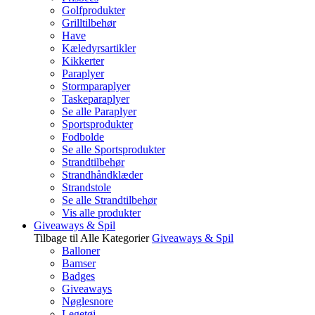
Golfprodukter
Grilltilbehør
Have
Kæledyrsartikler
Kikkerter
Paraplyer
Stormparaplyer
Taskeparaplyer
Se alle Paraplyer
Sportsprodukter
Fodbolde
Se alle Sportsprodukter
Strandtilbehør
Strandhåndklæder
Strandstole
Se alle Strandtilbehør
Vis alle produkter
Giveaways & Spil
Tilbage til Alle Kategorier
Giveaways & Spil
Balloner
Bamser
Badges
Giveaways
Nøglesnore
Legetøj