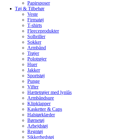
Papirsposer
Tøj & Tilbehør
Veste
Firmatøj
T-shirts
Fleeceprodukter
Solbriller
Sokker
Armbånd
Trøjer
Polotrøjer
Huer
Jakker
Sportstøj
Punge
Vifter
Hættetrøjer med lynlås
Armbåndsure
Klipklapper
Kasketter & Caps
Halstørklæder
Børnetøj
Arbejdstøj
Regntøj
Sikkerhedstøj