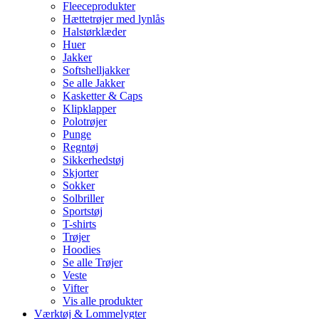
Fleeceprodukter
Hættetrøjer med lynlås
Halstørklæder
Huer
Jakker
Softshelljakker
Se alle Jakker
Kasketter & Caps
Klipklapper
Polotrøjer
Punge
Regntøj
Sikkerhedstøj
Skjorter
Sokker
Solbriller
Sportstøj
T-shirts
Trøjer
Hoodies
Se alle Trøjer
Veste
Vifter
Vis alle produkter
Værktøj & Lommelygter