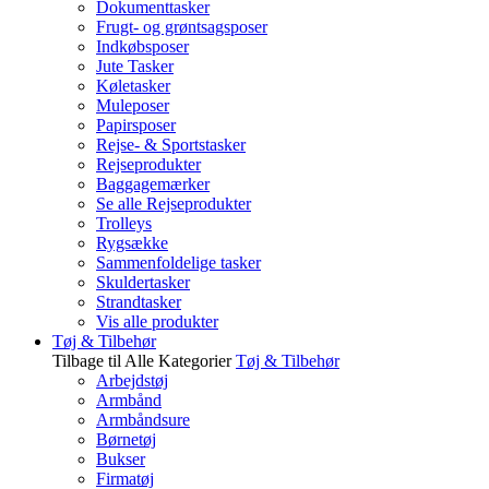
Dokumenttasker
Frugt- og grøntsagsposer
Indkøbsposer
Jute Tasker
Køletasker
Muleposer
Papirsposer
Rejse- & Sportstasker
Rejseprodukter
Baggagemærker
Se alle Rejseprodukter
Trolleys
Rygsække
Sammenfoldelige tasker
Skuldertasker
Strandtasker
Vis alle produkter
Tøj & Tilbehør
Tilbage til Alle Kategorier
Tøj & Tilbehør
Arbejdstøj
Armbånd
Armbåndsure
Børnetøj
Bukser
Firmatøj