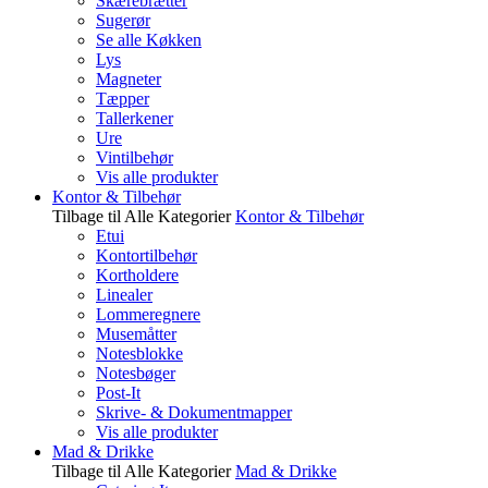
Skærebrætter
Sugerør
Se alle Køkken
Lys
Magneter
Tæpper
Tallerkener
Ure
Vintilbehør
Vis alle produkter
Kontor & Tilbehør
Tilbage til Alle Kategorier
Kontor & Tilbehør
Etui
Kontortilbehør
Kortholdere
Linealer
Lommeregnere
Musemåtter
Notesblokke
Notesbøger
Post-It
Skrive- & Dokumentmapper
Vis alle produkter
Mad & Drikke
Tilbage til Alle Kategorier
Mad & Drikke