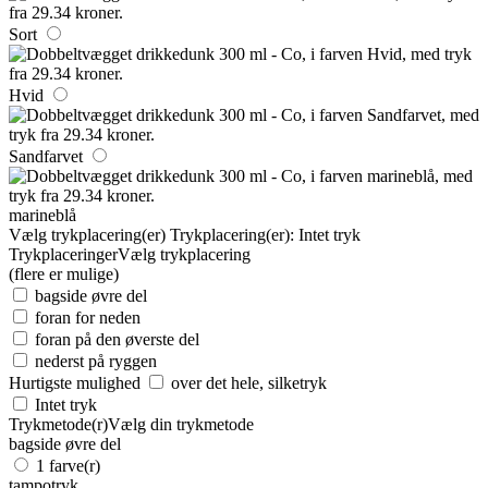
Sort
Hvid
Sandfarvet
marineblå
Vælg trykplacering(er)
Trykplacering(er):
Intet tryk
Trykplaceringer
Vælg trykplacering
(flere er mulige)
bagside øvre del
foran for neden
foran på den øverste del
nederst på ryggen
Hurtigste mulighed
over det hele, silketryk
Intet tryk
Trykmetode(r)
Vælg din trykmetode
bagside øvre del
1 farve(r)
tampotryk