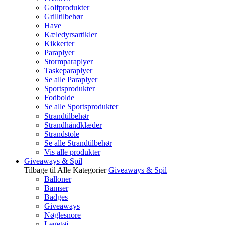
Golfprodukter
Grilltilbehør
Have
Kæledyrsartikler
Kikkerter
Paraplyer
Stormparaplyer
Taskeparaplyer
Se alle Paraplyer
Sportsprodukter
Fodbolde
Se alle Sportsprodukter
Strandtilbehør
Strandhåndklæder
Strandstole
Se alle Strandtilbehør
Vis alle produkter
Giveaways & Spil
Tilbage til Alle Kategorier
Giveaways & Spil
Balloner
Bamser
Badges
Giveaways
Nøglesnore
Legetøj