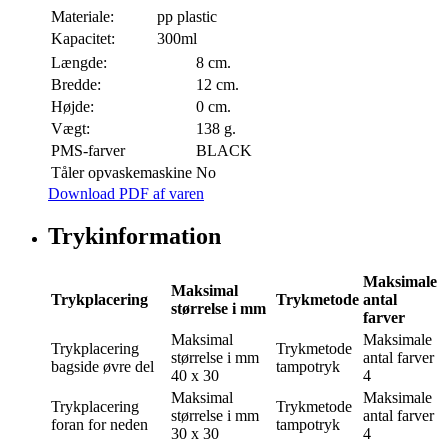
Materiale:
pp plastic
Kapacitet:
300ml
Længde:
8 cm.
Bredde:
12 cm.
Højde:
0 cm.
Vægt:
138 g.
PMS-farver
BLACK
Tåler opvaskemaskine
No
Download PDF af varen
Trykinformation
Maksimale
Maksimal
Trykplacering
Trykmetode
antal
størrelse i mm
farver
Maksimal
Maksimale
Trykplacering
Trykmetode
størrelse i mm
antal farver
bagside øvre del
tampotryk
40 x 30
4
Maksimal
Maksimale
Trykplacering
Trykmetode
størrelse i mm
antal farver
foran for neden
tampotryk
30 x 30
4