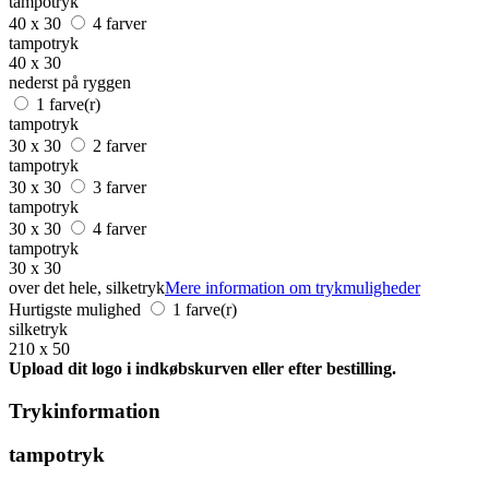
tampotryk
40 x 30
4 farver
tampotryk
40 x 30
nederst på ryggen
1 farve(r)
tampotryk
30 x 30
2 farver
tampotryk
30 x 30
3 farver
tampotryk
30 x 30
4 farver
tampotryk
30 x 30
over det hele, silketryk
Mere information om trykmuligheder
Hurtigste mulighed
1 farve(r)
silketryk
210 x 50
Upload dit logo i indkøbskurven eller efter bestilling.
Trykinformation
tampotryk