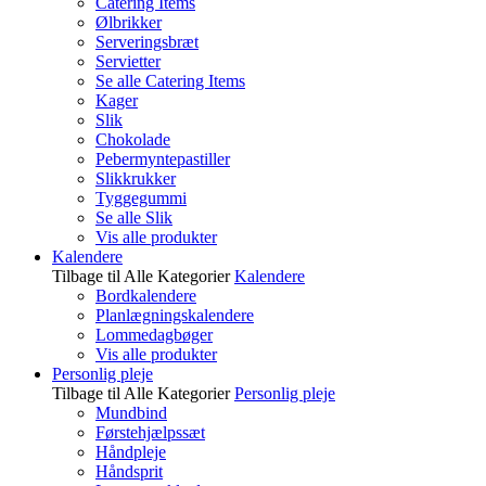
Catering Items
Ølbrikker
Serveringsbræt
Servietter
Se alle Catering Items
Kager
Slik
Chokolade
Pebermyntepastiller
Slikkrukker
Tyggegummi
Se alle Slik
Vis alle produkter
Kalendere
Tilbage til Alle Kategorier
Kalendere
Bordkalendere
Planlægningskalendere
Lommedagbøger
Vis alle produkter
Personlig pleje
Tilbage til Alle Kategorier
Personlig pleje
Mundbind
Førstehjælpssæt
Håndpleje
Håndsprit