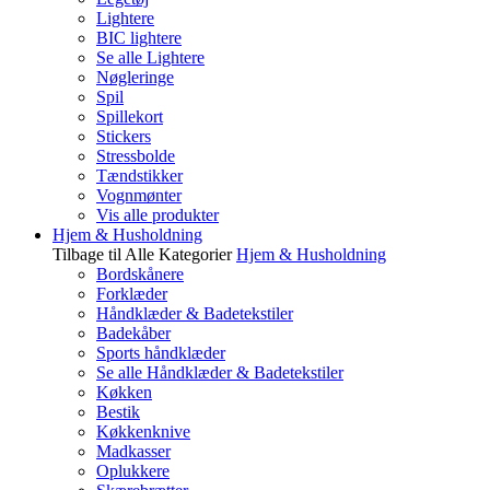
Lightere
BIC lightere
Se alle Lightere
Nøgleringe
Spil
Spillekort
Stickers
Stressbolde
Tændstikker
Vognmønter
Vis alle produkter
Hjem & Husholdning
Tilbage til Alle Kategorier
Hjem & Husholdning
Bordskånere
Forklæder
Håndklæder & Badetekstiler
Badekåber
Sports håndklæder
Se alle Håndklæder & Badetekstiler
Køkken
Bestik
Køkkenknive
Madkasser
Oplukkere