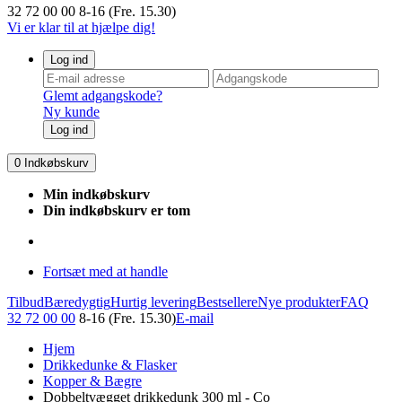
32 72 00 00
8-16 (Fre. 15.30)
Vi er klar til at hjælpe dig!
Log ind
Glemt adgangskode?
Ny kunde
Log ind
0
Indkøbskurv
Min indkøbskurv
Din indkøbskurv er tom
Fortsæt med at handle
Tilbud
Bæredygtig
Hurtig levering
Bestsellere
Nye produkter
FAQ
32 72 00 00
8-16 (Fre. 15.30)
E-mail
Hjem
Drikkedunke & Flasker
Kopper & Bægre
Dobbeltvægget drikkedunk 300 ml - Co