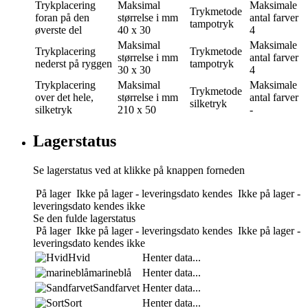
Trykplacering
Maksimal
Maksimale
Trykmetode
foran på den
størrelse i mm
antal farver
tampotryk
øverste del
40 x 30
4
Maksimal
Maksimale
Trykplacering
Trykmetode
størrelse i mm
antal farver
nederst på ryggen
tampotryk
30 x 30
4
Trykplacering
Maksimal
Maksimale
Trykmetode
over det hele,
størrelse i mm
antal farver
silketryk
silketryk
210 x 50
-
Lagerstatus
Se lagerstatus ved at klikke på knappen forneden
På lager
Ikke på lager - leveringsdato kendes
Ikke på lager -
leveringsdato kendes ikke
Se den fulde lagerstatus
På lager
Ikke på lager - leveringsdato kendes
Ikke på lager -
leveringsdato kendes ikke
Hvid
Henter data...
marineblå
Henter data...
Sandfarvet
Henter data...
Sort
Henter data...