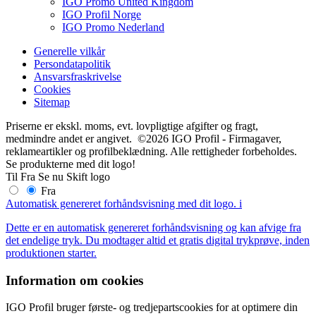
IGO Promo United Kingdom
IGO Profil Norge
IGO Promo Nederland
Generelle vilkår
Persondatapolitik
Ansvarsfraskrivelse
Cookies
Sitemap
Priserne er ekskl. moms, evt. lovpligtige afgifter og fragt,
medmindre andet er angivet. ©2026 IGO Profil - Firmagaver,
reklameartikler og profilbeklædning. Alle rettigheder forbeholdes.
Se produkterne med dit logo!
Til
Fra
Se nu
Skift logo
Fra
Automatisk genereret forhåndsvisning med dit logo.
i
Dette er en automatisk genereret forhåndsvisning og kan afvige fra
det endelige tryk. Du modtager altid et gratis digital trykprøve, inden
produktionen starter.
Information om cookies
IGO Profil bruger første- og tredjepartscookies for at optimere din