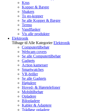
Krus
Kopper & Bægre
Shakers
To go-kopper
Se alle Kopper & Bægre
Termo
Vandflasker
Vis alle produkter
Elektronik
Tilbage til Alle Kategorier
Elektronik
Computertilbehør
Webcam covers
Se alle Computertilbehør
Gadgets
Action kameraer
Smartwatches
VR-briller
Se alle Gadgets
Højtalere
Hoved- & Høretelefoner
Mobiltilbehør
Opladere
Bilopladere
Kabler & Adaptere
Trådløse opladere