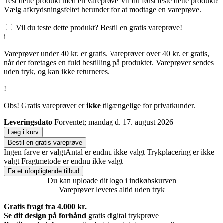
Test dette produkt med en vareprøve
Vil du først teste dette produkt?
Vælg afkrydsningsfeltet herunder for at modtage en vareprøve.
Vil du teste dette produkt? Bestil en gratis vareprøve!
i
Vareprøver under 40 kr. er gratis. Vareprøver over 40 kr. er gratis,
når der foretages en fuld bestilling på produktet. Vareprøver sendes
uden tryk, og kan ikke returneres.
!
Obs! Gratis vareprøver er
ikke
tilgængelige for privatkunder.
Leveringsdato
Forventet; mandag d. 17. august 2026
Læg i kurv
Bestil en gratis vareprøve
Ingen farve er valgt
Antal er endnu ikke valgt
Trykplacering er ikke
valgt
Fragtmetode er endnu ikke valgt
Få et uforpligtende tilbud
Du kan uploade dit logo i indkøbskurven
Vareprøver leveres altid uden tryk
Gratis fragt fra 4.000 kr.
Se dit design på forhånd
gratis digital trykprøve