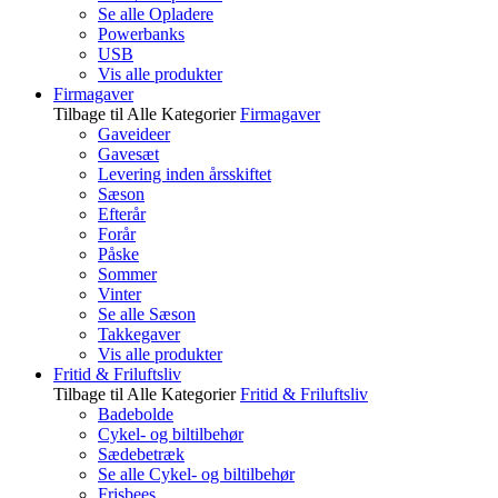
Se alle Opladere
Powerbanks
USB
Vis alle produkter
Firmagaver
Tilbage til Alle Kategorier
Firmagaver
Gaveideer
Gavesæt
Levering inden årsskiftet
Sæson
Efterår
Forår
Påske
Sommer
Vinter
Se alle Sæson
Takkegaver
Vis alle produkter
Fritid & Friluftsliv
Tilbage til Alle Kategorier
Fritid & Friluftsliv
Badebolde
Cykel- og biltilbehør
Sædebetræk
Se alle Cykel- og biltilbehør
Frisbees