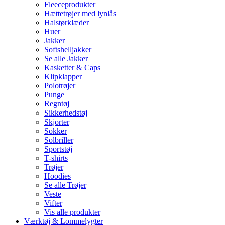
Fleeceprodukter
Hættetrøjer med lynlås
Halstørklæder
Huer
Jakker
Softshelljakker
Se alle Jakker
Kasketter & Caps
Klipklapper
Polotrøjer
Punge
Regntøj
Sikkerhedstøj
Skjorter
Sokker
Solbriller
Sportstøj
T-shirts
Trøjer
Hoodies
Se alle Trøjer
Veste
Vifter
Vis alle produkter
Værktøj & Lommelygter