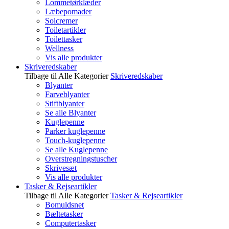
Lommetørklæder
Læbepomader
Solcremer
Toiletartikler
Toilettasker
Wellness
Vis alle produkter
Skriveredskaber
Tilbage til Alle Kategorier
Skriveredskaber
Blyanter
Farveblyanter
Stiftblyanter
Se alle Blyanter
Kuglepenne
Parker kuglepenne
Touch-kuglepenne
Se alle Kuglepenne
Overstregningstuscher
Skrivesæt
Vis alle produkter
Tasker & Rejseartikler
Tilbage til Alle Kategorier
Tasker & Rejseartikler
Bomuldsnet
Bæltetasker
Computertasker