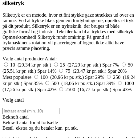
silketryk
Silketryk er en metode, hvor et fint stykke gaze strækkes ud over en
ramme. Ved at trykke blæk gennem fordybningerne, oprettes et tryk
på dit produkt. Silketryk er en trykteknik, der bruges til både
grafiske formål og industri. Tekstiler kan bl.a. trykkes med silketryk.
Opmærksomhed! Silketryk rundt omkring: På grund af
trykmaskinens rotation vil placeringen af logoet ikke altid have
præcis samme placering.
Vælg antal produkter
Antal:
10 (29,34 kr pr. stk.)
25 (27,29 kr pr. stk.)
Spar 7%
50
(25,51 kr pr. stk.)
Spar 14%
75 (23,47 kr pr. stk.)
Spar 20%
Mest populære
100 (20,96 kr pr. stk.)
Spar 29%
250 (19,24
kr pr. stk.)
Spar 35%
500 (18,06 kr pr. stk.)
Spar 39%
1000
(17,26 kr pr. stk.)
Spar 42%
2500 (16,77 kr pr. stk.)
Spar 43%
Vælg antal
Bekræft antal
Bekræft antal for at fortsætte
Bestil
ekstra og du betaler kun
pr. stk.