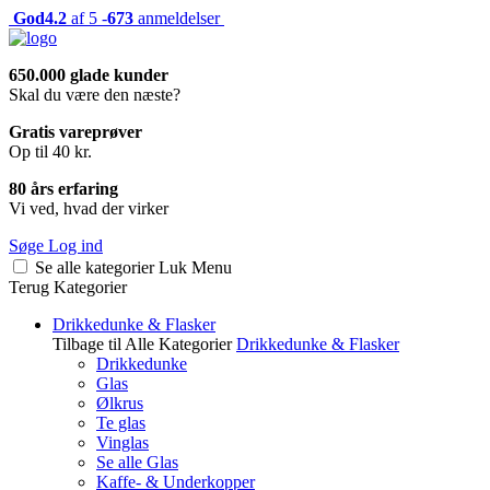
God
4.2
af 5 -
673
anmeldelser
650.000 glade kunder
Skal du være den næste?
Gratis vareprøver
Op til 40 kr.
80 års erfaring
Vi ved, hvad der virker
Søge
Log ind
Se alle kategorier
Luk
Menu
Terug
Kategorier
Drikkedunke & Flasker
Tilbage til Alle Kategorier
Drikkedunke & Flasker
Drikkedunke
Glas
Ølkrus
Te glas
Vinglas
Se alle Glas
Kaffe- & Underkopper