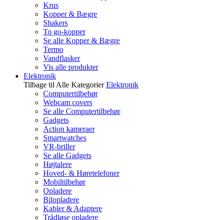
Krus
Kopper & Bægre
Shakers
To go-kopper
Se alle Kopper & Bægre
Termo
Vandflasker
Vis alle produkter
Elektronik
Tilbage til Alle Kategorier
Elektronik
Computertilbehør
Webcam covers
Se alle Computertilbehør
Gadgets
Action kameraer
Smartwatches
VR-briller
Se alle Gadgets
Højtalere
Hoved- & Høretelefoner
Mobiltilbehør
Opladere
Bilopladere
Kabler & Adaptere
Trådløse opladere