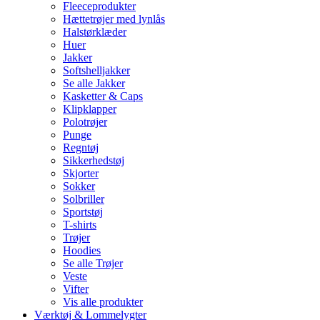
Fleeceprodukter
Hættetrøjer med lynlås
Halstørklæder
Huer
Jakker
Softshelljakker
Se alle Jakker
Kasketter & Caps
Klipklapper
Polotrøjer
Punge
Regntøj
Sikkerhedstøj
Skjorter
Sokker
Solbriller
Sportstøj
T-shirts
Trøjer
Hoodies
Se alle Trøjer
Veste
Vifter
Vis alle produkter
Værktøj & Lommelygter