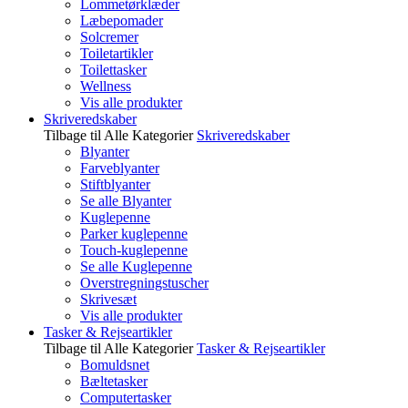
Lommetørklæder
Læbepomader
Solcremer
Toiletartikler
Toilettasker
Wellness
Vis alle produkter
Skriveredskaber
Tilbage til Alle Kategorier
Skriveredskaber
Blyanter
Farveblyanter
Stiftblyanter
Se alle Blyanter
Kuglepenne
Parker kuglepenne
Touch-kuglepenne
Se alle Kuglepenne
Overstregningstuscher
Skrivesæt
Vis alle produkter
Tasker & Rejseartikler
Tilbage til Alle Kategorier
Tasker & Rejseartikler
Bomuldsnet
Bæltetasker
Computertasker