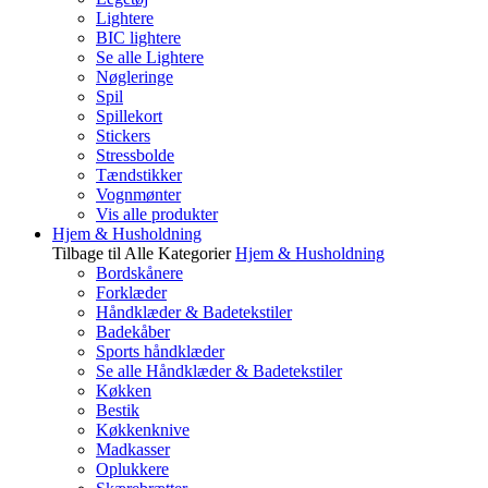
Lightere
BIC lightere
Se alle Lightere
Nøgleringe
Spil
Spillekort
Stickers
Stressbolde
Tændstikker
Vognmønter
Vis alle produkter
Hjem & Husholdning
Tilbage til Alle Kategorier
Hjem & Husholdning
Bordskånere
Forklæder
Håndklæder & Badetekstiler
Badekåber
Sports håndklæder
Se alle Håndklæder & Badetekstiler
Køkken
Bestik
Køkkenknive
Madkasser
Oplukkere