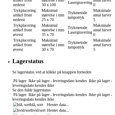
artikel front
størrelse i mm
antal farver
Lasergravering
nederst
30 x 100
0
Trykplacering
Maksimal
Maksimale
Trykmetode
artikel front
størrelse i mm
antal farver
tampotryk
nederst
25 x 70
5
Trykplacering
Maksimal
Maksimale
Trykmetode
artikel front
størrelse i mm
antal farver
Lasergravering
øverst
35 x 70
0
Trykplacering
Maksimal
Maksimale
Trykmetode
artikel front
størrelse i mm
antal farver
tampotryk
øverst
30 x 70
5
Lagerstatus
Se lagerstatus ved at klikke på knappen forneden
På lager
Ikke på lager - leveringsdato kendes
Ikke på lager -
leveringsdato kendes ikke
Se den fulde lagerstatus
På lager
Ikke på lager - leveringsdato kendes
Ikke på lager -
leveringsdato kendes ikke
blå, sort
Henter data...
hvid/sort
Henter data...