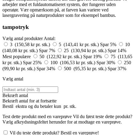
arbejder med et fuldautomatiseret system, der fungerer uden
operatør. Vær opmærksom på, at farven kan variere ved
lasergravering på naturprodukter som for eksempel bambus.
tampotryk
Vælg antal produkter
Antal:
3 (150,58 kr pr. stk.)
5 (143,41 kr pr. stk.)
Spar 5%
10
(140,08 kr pr. stk.)
Spar 7%
25 (130,94 kr pr. stk.)
Spar 14%
Mest populære
50 (122,92 kr pr. stk.)
Spar 19%
75 (113,65
kr pr. stk.)
Spar 25%
100 (106,53 kr pr. stk.)
Spar 30%
250
(99,90 kr pr. stk.)
Spar 34%
500 (95,35 kr pr. stk.)
Spar 37%
Vælg antal
Bekræft antal
Bekræft antal for at fortsætte
Bestil
ekstra og du betaler kun
pr. stk.
Test dette produkt med en vareprøve
Vil du først teste dette produkt?
Vælg afkrydsningsfeltet herunder for at modtage en vareprøve.
Vil du teste dette produkt? Bestil en vareprøve!