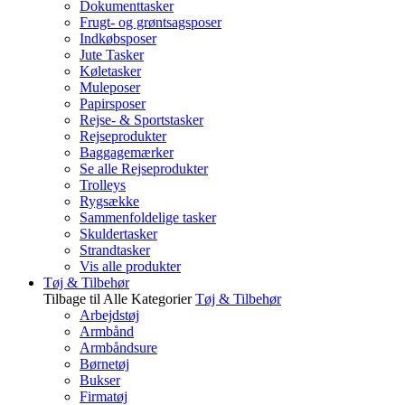
Dokumenttasker
Frugt- og grøntsagsposer
Indkøbsposer
Jute Tasker
Køletasker
Muleposer
Papirsposer
Rejse- & Sportstasker
Rejseprodukter
Baggagemærker
Se alle Rejseprodukter
Trolleys
Rygsække
Sammenfoldelige tasker
Skuldertasker
Strandtasker
Vis alle produkter
Tøj & Tilbehør
Tilbage til Alle Kategorier
Tøj & Tilbehør
Arbejdstøj
Armbånd
Armbåndsure
Børnetøj
Bukser
Firmatøj