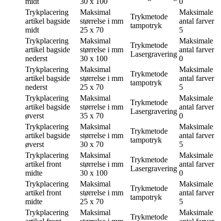
midt
30 x 100
0
Trykplacering
Maksimal
Maksimale
Trykmetode
artikel bagside
størrelse i mm
antal farver
tampotryk
midt
25 x 70
5
Trykplacering
Maksimal
Maksimale
Trykmetode
artikel bagside
størrelse i mm
antal farver
Lasergravering
nederst
30 x 100
0
Trykplacering
Maksimal
Maksimale
Trykmetode
artikel bagside
størrelse i mm
antal farver
tampotryk
nederst
25 x 70
5
Trykplacering
Maksimal
Maksimale
Trykmetode
artikel bagside
størrelse i mm
antal farver
Lasergravering
øverst
35 x 70
0
Trykplacering
Maksimal
Maksimale
Trykmetode
artikel bagside
størrelse i mm
antal farver
tampotryk
øverst
30 x 70
5
Trykplacering
Maksimal
Maksimale
Trykmetode
artikel front
størrelse i mm
antal farver
Lasergravering
midte
30 x 100
0
Trykplacering
Maksimal
Maksimale
Trykmetode
artikel front
størrelse i mm
antal farver
tampotryk
midte
25 x 70
5
Trykplacering
Maksimal
Maksimale
Trykmetode