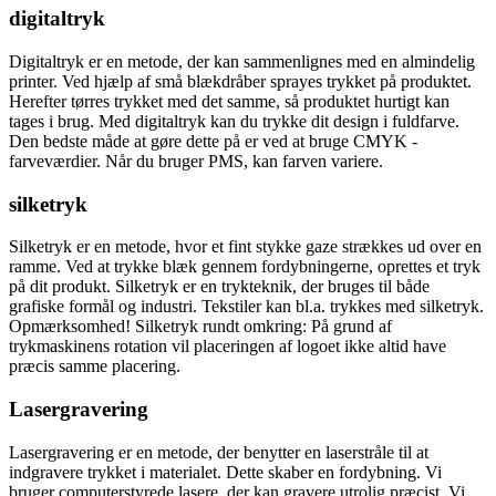
digitaltryk
Digitaltryk er en metode, der kan sammenlignes med en almindelig
printer. Ved hjælp af små blækdråber sprayes trykket på produktet.
Herefter tørres trykket med det samme, så produktet hurtigt kan
tages i brug. Med digitaltryk kan du trykke dit design i fuldfarve.
Den bedste måde at gøre dette på er ved at bruge CMYK -
farveværdier. Når du bruger PMS, kan farven variere.
silketryk
Silketryk er en metode, hvor et fint stykke gaze strækkes ud over en
ramme. Ved at trykke blæk gennem fordybningerne, oprettes et tryk
på dit produkt. Silketryk er en trykteknik, der bruges til både
grafiske formål og industri. Tekstiler kan bl.a. trykkes med silketryk.
Opmærksomhed! Silketryk rundt omkring: På grund af
trykmaskinens rotation vil placeringen af logoet ikke altid have
præcis samme placering.
Lasergravering
Lasergravering er en metode, der benytter en laserstråle til at
indgravere trykket i materialet. Dette skaber en fordybning. Vi
bruger computerstyrede lasere, der kan gravere utrolig præcist. Vi