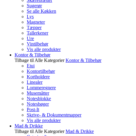
Skærebrætter
Sugerør
Se alle Køkken
Lys
Magneter
Tæpper
Tallerkener
Ure
Vintilbehør
Vis alle produkter
Kontor & Tilbehør
Tilbage til Alle Kategorier
Kontor & Tilbehør
Etui
Kontortilbehør
Kortholdere
Linealer
Lommeregnere
Musemåtter
Notesblokke
Notesbøger
Post-It
Skrive- & Dokumentmapper
Vis alle produkter
Mad & Drikke
Tilbage til Alle Kategorier
Mad & Drikke