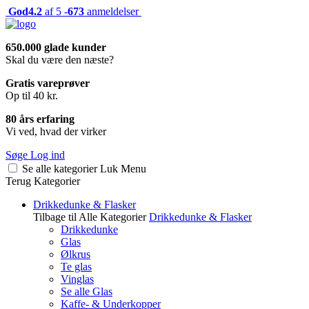
God
4.2
af 5 -
673
anmeldelser
650.000 glade kunder
Skal du være den næste?
Gratis vareprøver
Op til 40 kr.
80 års erfaring
Vi ved, hvad der virker
Søge
Log ind
Se alle kategorier
Luk
Menu
Terug
Kategorier
Drikkedunke & Flasker
Tilbage til Alle Kategorier
Drikkedunke & Flasker
Drikkedunke
Glas
Ølkrus
Te glas
Vinglas
Se alle Glas
Kaffe- & Underkopper