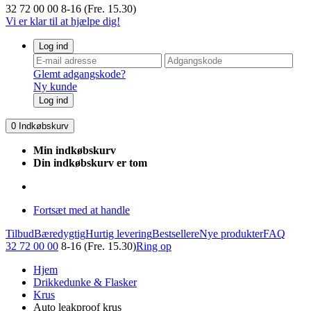
32 72 00 00
8-16 (Fre. 15.30)
Vi er klar til at hjælpe dig!
Log ind
Glemt adgangskode?
Ny kunde
Log ind
0
Indkøbskurv
Min indkøbskurv
Din indkøbskurv er tom
Fortsæt med at handle
Tilbud
Bæredygtig
Hurtig levering
Bestsellere
Nye produkter
FAQ
32 72 00 00
8-16 (Fre. 15.30)
Ring op
Hjem
Drikkedunke & Flasker
Krus
Auto leakproof krus