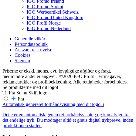
IGO Promo Ireland
IGO Promo Suomi
IGO Werbeartikel Schweiz
IGO Promo United Kingdom
IGO Profil Norge
IGO Promo Nederland
Generelle vilkår
Persondatapolitik
Ansvarsfraskrivelse
Cookies
Sitemap
Priserne er ekskl. moms, evt. lovpligtige afgifter og fragt,
medmindre andet er angivet. ©2026 IGO Profil - Firmagaver,
reklameartikler og profilbeklædning. Alle rettigheder forbeholdes.
Se produkterne med dit logo!
Til
Fra
Se nu
Skift logo
Fra
Automatisk genereret forhåndsvisning med dit logo.
i
Dette er en automatisk genereret forhåndsvisning og kan afvige fra
det endelige tryk. Du modtager altid et gratis digital trykprøve, inden
produktionen starter.