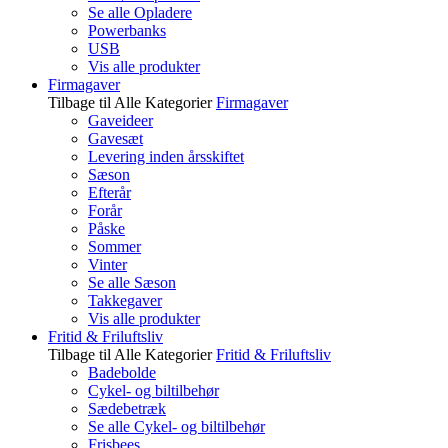
Se alle Opladere
Powerbanks
USB
Vis alle produkter
Firmagaver
Tilbage til Alle Kategorier
Firmagaver
Gaveideer
Gavesæt
Levering inden årsskiftet
Sæson
Efterår
Forår
Påske
Sommer
Vinter
Se alle Sæson
Takkegaver
Vis alle produkter
Fritid & Friluftsliv
Tilbage til Alle Kategorier
Fritid & Friluftsliv
Badebolde
Cykel- og biltilbehør
Sædebetræk
Se alle Cykel- og biltilbehør
Frisbees