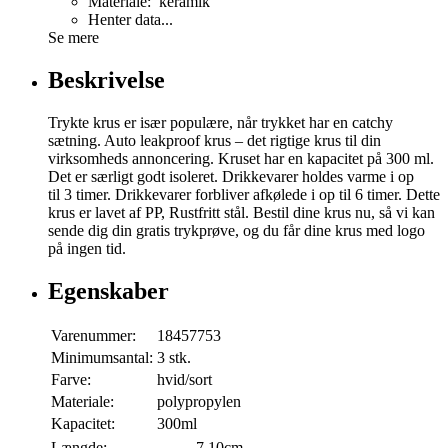
Materiale: keramik
Henter data...
Se mere
Beskrivelse
Trykte krus er især populære, når trykket har en catchy
sætning. Auto leakproof krus – det rigtige krus til din
virksomheds annoncering. Kruset har en kapacitet på 300 ml.
Det er særligt godt isoleret. Drikkevarer holdes varme i op
til 3 timer. Drikkevarer forbliver afkølede i op til 6 timer. Dette
krus er lavet af PP, Rustfritt stål. Bestil dine krus nu, så vi kan
sende dig din gratis trykprøve, og du får dine krus med logo
på ingen tid.
Egenskaber
Varenummer:
18457753
Minimumsantal:
3 stk.
Farve:
hvid/sort
Materiale:
polypropylen
Kapacitet:
300ml
Længde:
7,10cm.