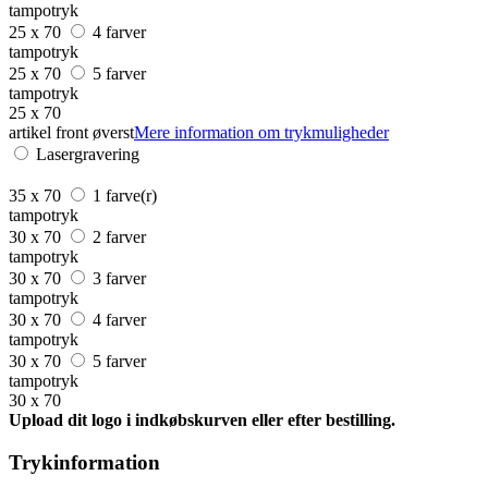
tampotryk
25 x 70
4 farver
tampotryk
25 x 70
5 farver
tampotryk
25 x 70
artikel front øverst
Mere information om trykmuligheder
Lasergravering
35 x 70
1 farve(r)
tampotryk
30 x 70
2 farver
tampotryk
30 x 70
3 farver
tampotryk
30 x 70
4 farver
tampotryk
30 x 70
5 farver
tampotryk
30 x 70
Upload dit logo i indkøbskurven eller efter bestilling.
Trykinformation