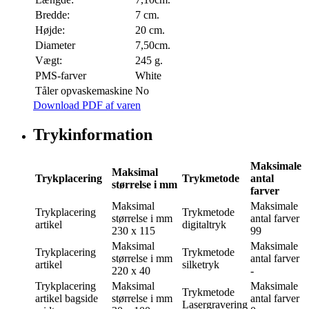
Bredde:
7 cm.
Højde:
20 cm.
Diameter
7,50cm.
Vægt:
245 g.
PMS-farver
White
Tåler opvaskemaskine
No
Download PDF af varen
Trykinformation
Maksimale
Maksimal
Trykplacering
Trykmetode
antal
størrelse i mm
farver
Maksimal
Maksimale
Trykplacering
Trykmetode
størrelse i mm
antal farver
artikel
digitaltryk
230 x 115
99
Maksimal
Maksimale
Trykplacering
Trykmetode
størrelse i mm
antal farver
artikel
silketryk
220 x 40
-
Trykplacering
Maksimal
Maksimale
Trykmetode
artikel bagside
størrelse i mm
antal farver
Lasergravering