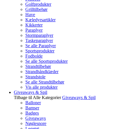
Golfprodukter
Grilltilbehør
Have
Kæledyrsartikler
Kikkerter
Paraplyer
Stormparaplyer
Taskeparaplyer
Se alle Paraplyer
Sportsprodukter
Fodbolde
Se alle Sportsprodukter
Strandtilbehør
Strandhåndklæder
Strandstole
Se alle Strandtilbehør
Vis alle produkter
Giveaways & Spil
Tilbage til Alle Kategorier
Giveaways & Spil
Balloner
Bamser
Badges
Giveaways
Nøglesnore
Legetøj