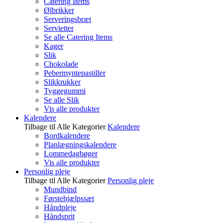
Catering Items
Ølbrikker
Serveringsbræt
Servietter
Se alle Catering Items
Kager
Slik
Chokolade
Pebermyntepastiller
Slikkrukker
Tyggegummi
Se alle Slik
Vis alle produkter
Kalendere
Tilbage til Alle Kategorier
Kalendere
Bordkalendere
Planlægningskalendere
Lommedagbøger
Vis alle produkter
Personlig pleje
Tilbage til Alle Kategorier
Personlig pleje
Mundbind
Førstehjælpssæt
Håndpleje
Håndsprit